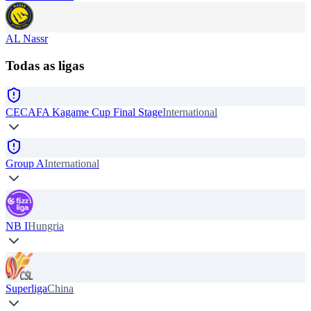
AL Nassr
Todas as ligas
CECAFA Kagame Cup Final Stage
International
Group A
International
NB I
Hungria
Superliga
China