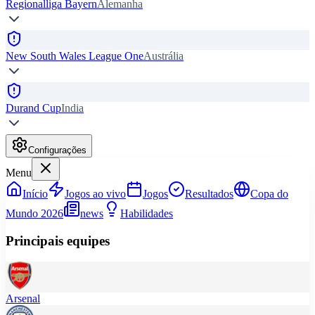
Regionalliga Bayern
Alemanha
New South Wales League One
Austrália
Durand Cup
India
Configurações
Menu
Início
Jogos ao vivo
Jogos
Resultados
Copa do
Mundo 2026
news
Habilidades
Principais equipes
Arsenal