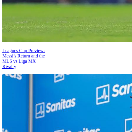
Leagues Cup Preview:
Messi’s Return and the
MLS vs Liga MX
Rivalry