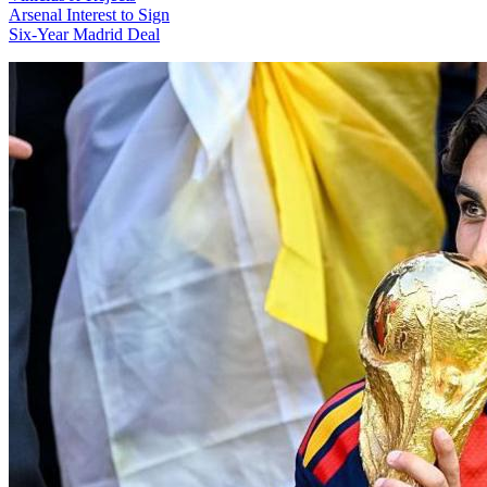
Arsenal Interest to Sign
Six-Year Madrid Deal