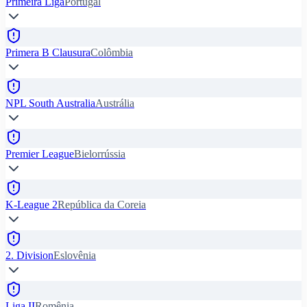
Primeira Liga
Portugal
Primera B Clausura
Colômbia
NPL South Australia
Austrália
Premier League
Bielorrússia
K-League 2
República da Coreia
2. Division
Eslovênia
Liga II
Romênia