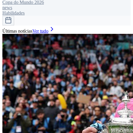
Copa do Mundo 2026
news
Habilidades
Últimas notícias
Ver tudo