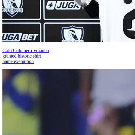
Colo Colo hero Vozinha
granted historic shirt
name exemption