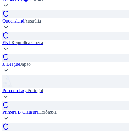
Queensland
Austrália
FNL
República Checa
J. League
Japão
Primeira Liga
Portugal
Primera B Clausura
Colômbia