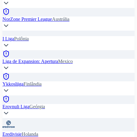
NorZone Premier League
Austrália
I Liga
Polônia
Liga de Expansion: Apertura
Mexico
Ykkosliiga
Finlândia
Erovnuli Liga
Geórgia
Eredivisie
Holanda