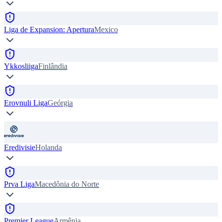
Liga de Expansion: Apertura
Mexico
Ykkosliiga
Finlândia
Erovnuli Liga
Geórgia
Eredivisie
Holanda
Prva Liga
Macedônia do Norte
Premier League
Armênia