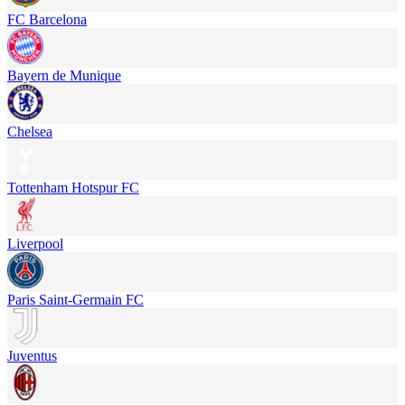
FC Barcelona
Bayern de Munique
Chelsea
Tottenham Hotspur FC
Liverpool
Paris Saint-Germain FC
Juventus