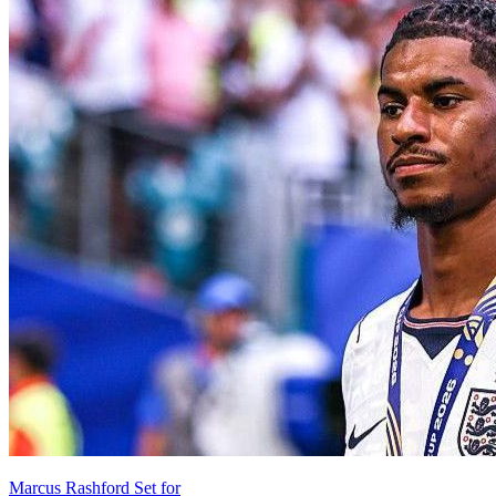
Marcus Rashford Set for