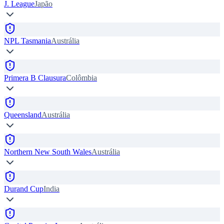
J. League
Japão
NPL Tasmania
Austrália
Primera B Clausura
Colômbia
Queensland
Austrália
Northern New South Wales
Austrália
Durand Cup
India