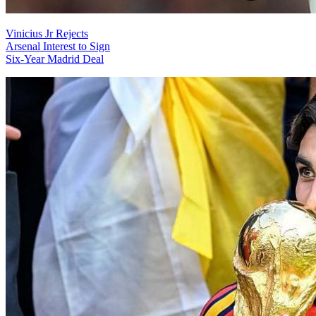
Vinicius Jr Rejects
Arsenal Interest to Sign
Six-Year Madrid Deal