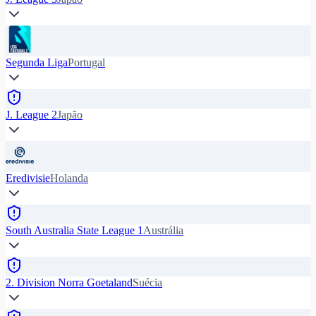
Segunda Liga
Portugal
J. League 2
Japão
Eredivisie
Holanda
South Australia State League 1
Austrália
2. Division Norra Goetaland
Suécia