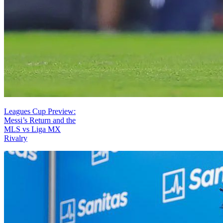
Leagues Cup Preview:
Messi’s Return and the
MLS vs Liga MX
Rivalry