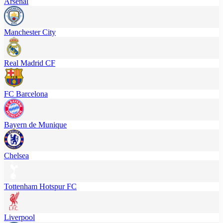
Arsenal
Manchester City
Real Madrid CF
FC Barcelona
Bayern de Munique
Chelsea
Tottenham Hotspur FC
Liverpool