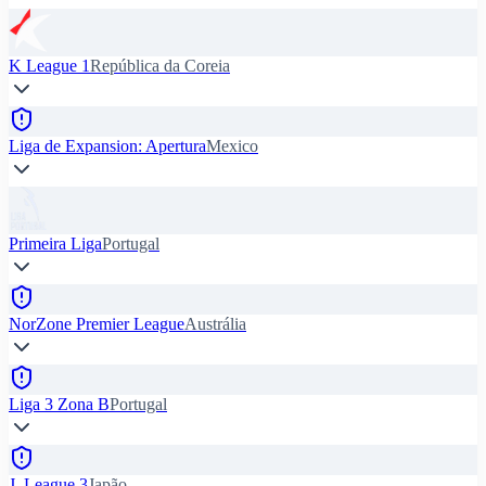
K League 1
República da Coreia
Liga de Expansion: Apertura
Mexico
Primeira Liga
Portugal
NorZone Premier League
Austrália
Liga 3 Zona B
Portugal
J. League 3
Japão