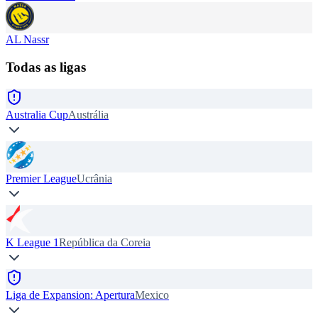
AL Nassr
Todas as ligas
Australia Cup
Austrália
Premier League
Ucrânia
K League 1
República da Coreia
Liga de Expansion: Apertura
Mexico