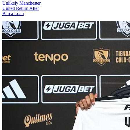
Unlikely Manchester
United Return After
Barca Loan