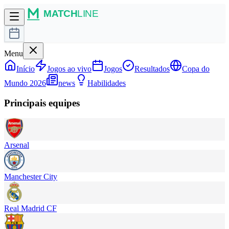
Menu
Início
Jogos ao vivo
Jogos
Resultados
Copa do
Mundo 2026
news
Habilidades
Principais equipes
Arsenal
Manchester City
Real Madrid CF