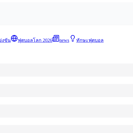
่งขัน
ฟุตบอลโลก 2026
news
ทักษะฟุตบอล