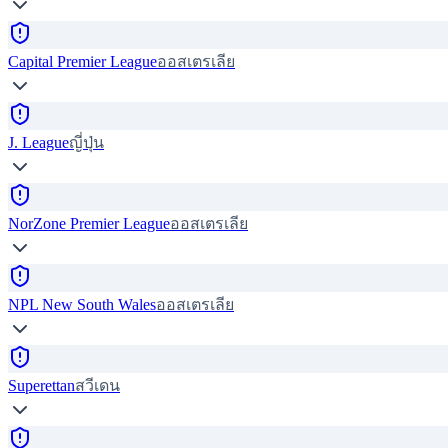
Capital Premier League
ออสเตรเลีย
J. League
ญี่ปุ่น
NorZone Premier League
ออสเตรเลีย
NPL New South Wales
ออสเตรเลีย
Superettan
สวีเดน