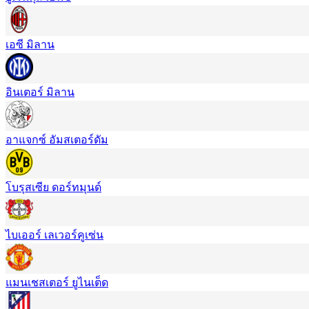
เอซี มิลาน
อินเตอร์ มิลาน
อาแจกซ์ อัมสเตอร์ดัม
โบรุสเซีย ดอร์ทมุนด์
ไบเออร์ เลเวอร์คูเซ่น
แมนเชสเตอร์ ยูไนเต็ด