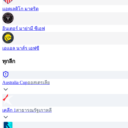
แอตเลติโก มาดริด
อินเตอร์ มาย่ามี ซีเอฟ
เอเเอล นาส์ร เอฟซี
ทุกลีก
Australia Cup
ออสเตรเลีย
เคลีก 1
สาธารณรัฐเกาหลี