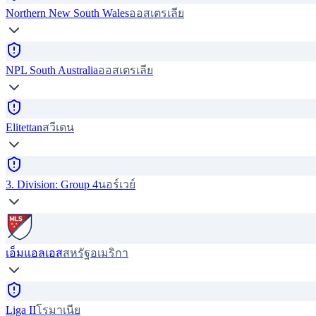
Northern New South Wales
ออสเตรเลีย
NPL South Australia
ออสเตรเลีย
Elitettan
สวีเดน
3. Division: Group 4
นอร์เวย์
เอ็มแอลเอส
สหรัฐอเมริกา
Liga II
โรมาเนีย