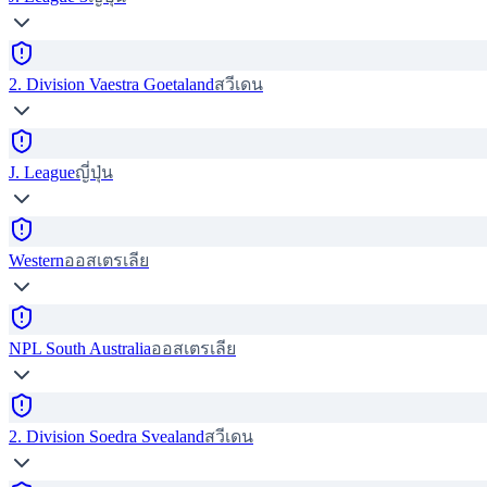
2. Division Vaestra Goetaland
สวีเดน
J. League
ญี่ปุ่น
Western
ออสเตรเลีย
NPL South Australia
ออสเตรเลีย
2. Division Soedra Svealand
สวีเดน