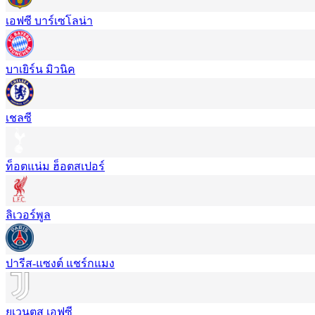
เอฟซี บาร์เซโลน่า
บาเยิร์น มิวนิค
เชลซี
ท็อตแน่ม ฮ็อตสเปอร์
ลิเวอร์พูล
ปารีส-แซงต์ แชร์กแมง
ยูเวนตุส เอฟซี