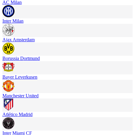
AC Milan
Inter Milan
Ajax Amsterdam
Borussia Dortmund
Bayer Leverkusen
Manchester United
Atlético Madrid
Inter Miami CF