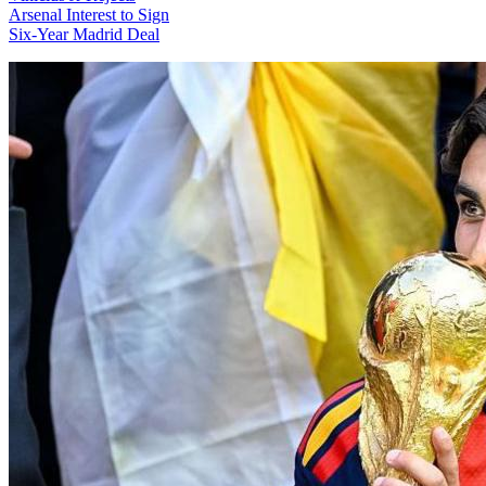
Arsenal Interest to Sign
Six-Year Madrid Deal