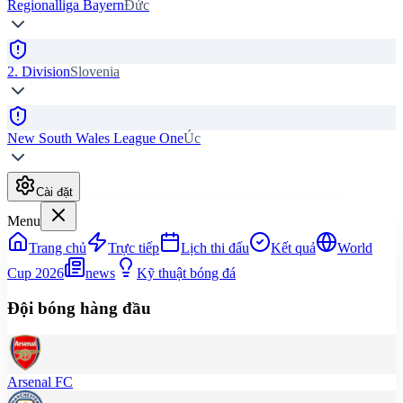
Regionalliga Bayern
Đức
2. Division
Slovenia
New South Wales League One
Úc
Cài đặt
Menu
Trang chủ
Trực tiếp
Lịch thi đấu
Kết quả
World
Cup 2026
news
Kỹ thuật bóng đá
Đội bóng hàng đầu
Arsenal FC