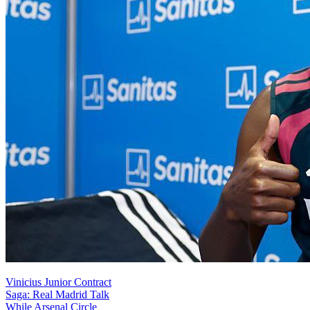
Vinicius Junior Contract
Saga: Real Madrid Talk
While Arsenal Circle