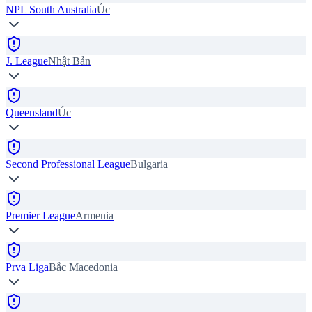
NPL South Australia
Úc
J. League
Nhật Bản
Queensland
Úc
Second Professional League
Bulgaria
Premier League
Armenia
Prva Liga
Bắc Macedonia