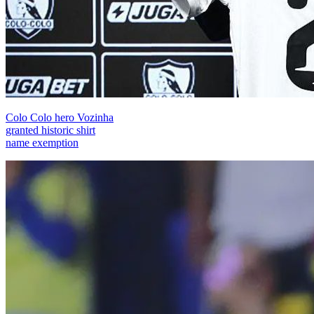
Colo Colo hero Vozinha
granted historic shirt
name exemption