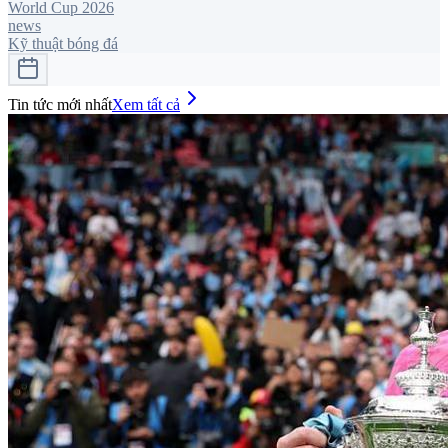
World Cup 2026
news
Kỹ thuật bóng đá
Tin tức mới nhất
Xem tất cả