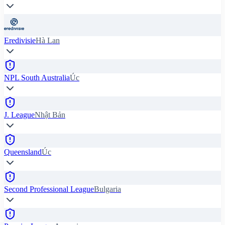
Eredivisie
Hà Lan
NPL South Australia
Úc
J. League
Nhật Bản
Queensland
Úc
Second Professional League
Bulgaria