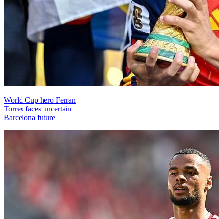
World Cup hero Ferran
Torres faces uncertain
Barcelona future