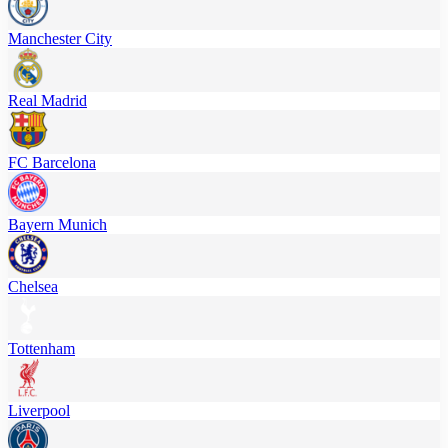
Manchester City
Real Madrid
FC Barcelona
Bayern Munich
Chelsea
Tottenham
Liverpool