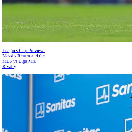
Leagues Cup Preview:
Messi’s Return and the
MLS vs Liga MX
Rivalry