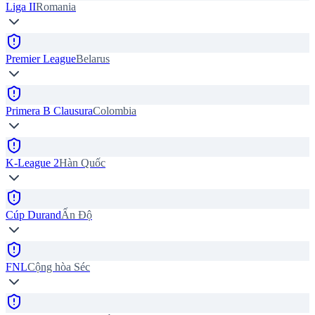
Liga II
Romania
Premier League
Belarus
Primera B Clausura
Colombia
K-League 2
Hàn Quốc
Cúp Durand
Ấn Độ
FNL
Cộng hòa Séc