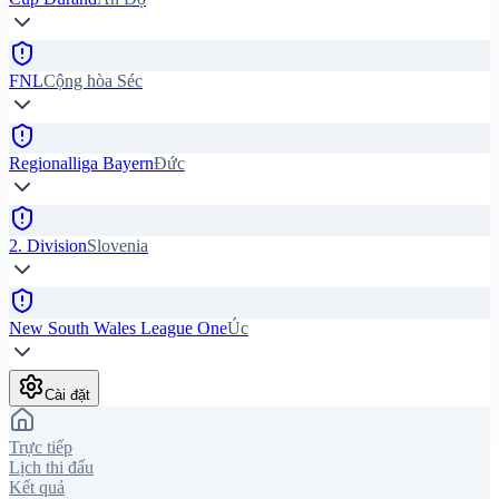
FNL
Cộng hòa Séc
Regionalliga Bayern
Đức
2. Division
Slovenia
New South Wales League One
Úc
Cài đặt
Trực tiếp
Lịch thi đấu
Kết quả