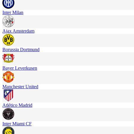
Inter Milan
Ajax Amsterdam
Borussia Dortmund
Bayer Leverkusen
Manchester United
Atlético Madrid
Inter Miami CF