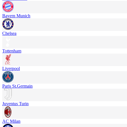
Bayern Munich
Chelsea
Tottenham
Liverpool
Paris St.Germain
Juventus Turin
AC Milan