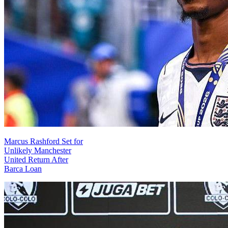
Marcus Rashford Set for
Unlikely Manchester
United Return After
Barca Loan