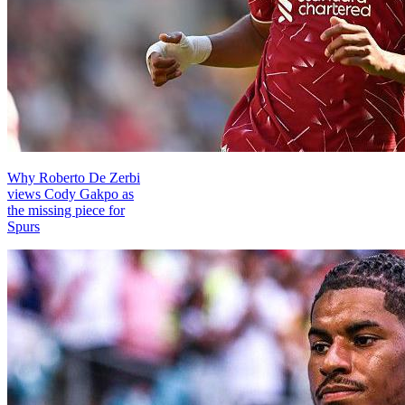
Why Roberto De Zerbi
views Cody Gakpo as
the missing piece for
Spurs