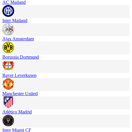
AC Mailand
Inter Mailand
Ajax Amsterdam
Borussia Dortmund
Bayer Leverkusen
Manchester United
Atlético Madrid
Inter Miami CF