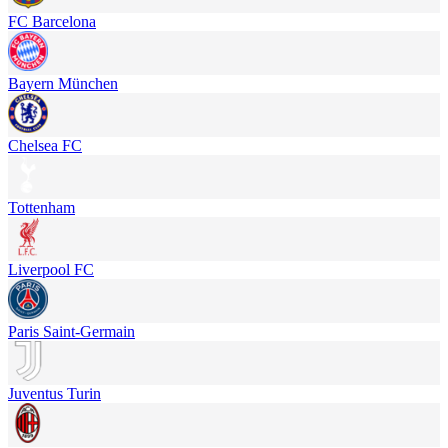
FC Barcelona
Bayern München
Chelsea FC
Tottenham
Liverpool FC
Paris Saint-Germain
Juventus Turin