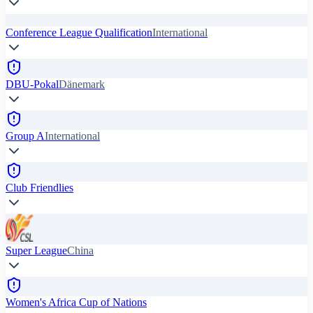
Conference League Qualification
International
DBU-Pokal
Dänemark
Group A
International
Club Friendlies
Super League
China
Women's Africa Cup of Nations