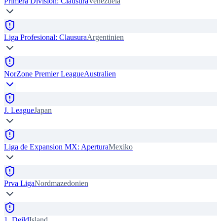
Primera Division: Clausura
Venezuela
Liga Profesional: Clausura
Argentinien
NorZone Premier League
Australien
J. League
Japan
Liga de Expansion MX: Apertura
Mexiko
Prva Liga
Nordmazedonien
1. Deild
Island