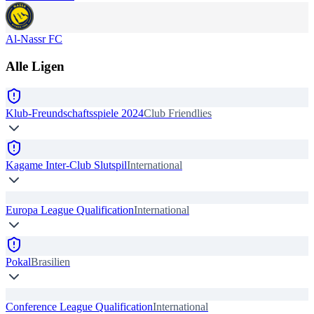
Al-Nassr FC
Alle Ligen
Klub-Freundschaftsspiele 2024
Club Friendlies
Kagame Inter-Club Slutspil
International
Europa League Qualification
International
Pokal
Brasilien
Conference League Qualification
International