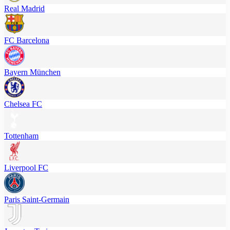
Real Madrid
FC Barcelona
Bayern München
Chelsea FC
Tottenham
Liverpool FC
Paris Saint-Germain