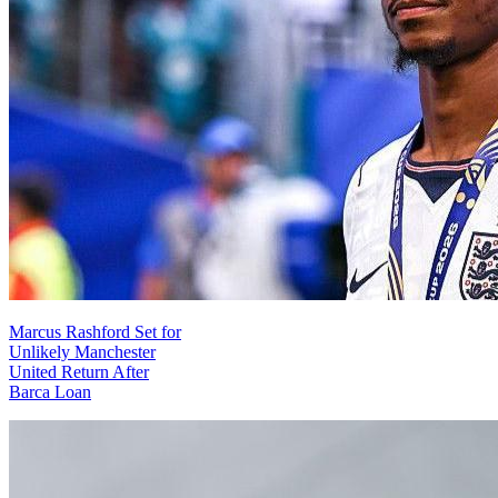
Marcus Rashford Set for
Unlikely Manchester
United Return After
Barca Loan