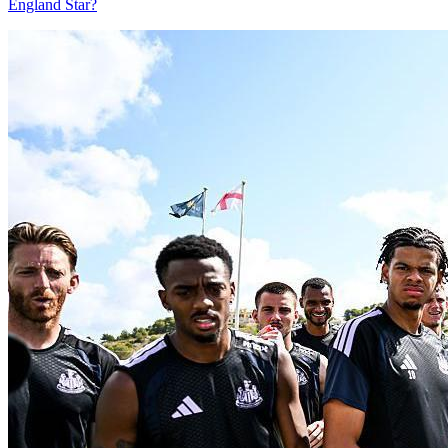
England Star?