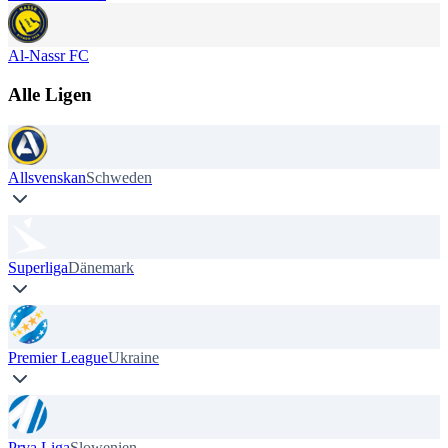
Al-Nassr FC
Alle Ligen
Allsvenskan
Schweden
Superliga
Dänemark
Premier League
Ukraine
Prva Liga
Slowenien