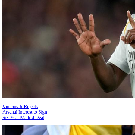
Vinicius Jr Rejects
Arsenal Interest to Sign
Six-Year Madrid Deal