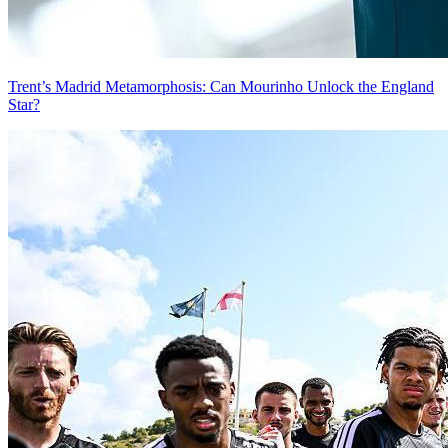
Trent’s Madrid Metamorphosis: Can Mourinho Unlock the England
Star?