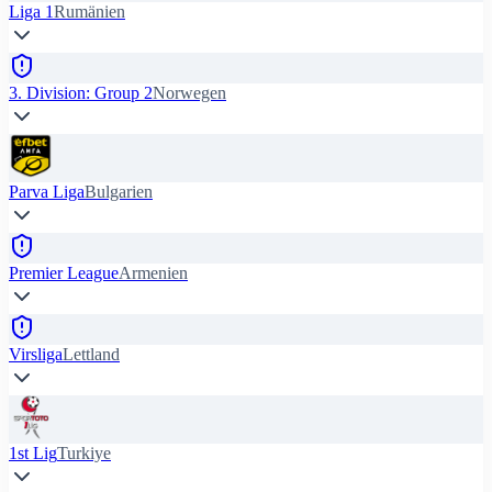
Liga 1
Rumänien
3. Division: Group 2
Norwegen
Parva Liga
Bulgarien
Premier League
Armenien
Virsliga
Lettland
1st Lig
Turkiye