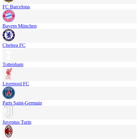
FC Barcelona
Bayern München
Chelsea FC
Tottenham
Liverpool FC
Paris Saint-Germain
Juventus Turin