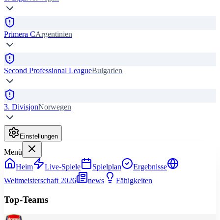
Primera C
Argentinien
Second Professional League
Bulgarien
3. Divisjon
Norwegen
Einstellungen
Menü
Heim
Live-Spiele
Spielplan
Ergebnisse
Weltmeisterschaft 2026
news
Fähigkeiten
Top-Teams