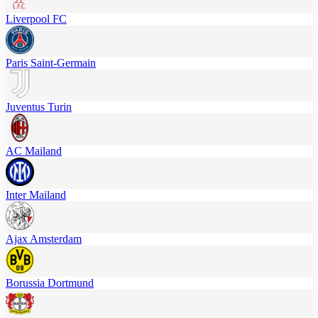
Liverpool FC
Paris Saint-Germain
Juventus Turin
AC Mailand
Inter Mailand
Ajax Amsterdam
Borussia Dortmund