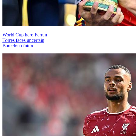
World Cup hero Ferran
Torres faces uncertain
Barcelona future