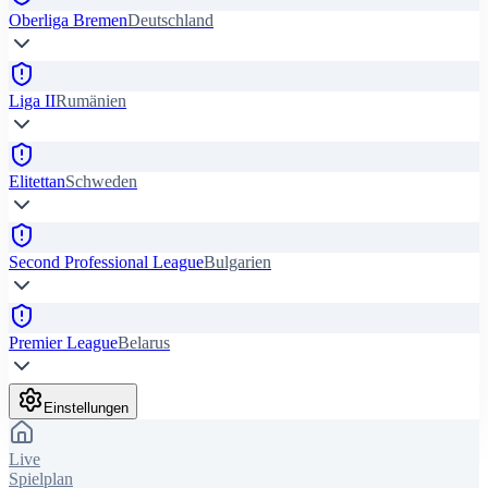
Oberliga Bremen
Deutschland
Liga II
Rumänien
Elitettan
Schweden
Second Professional League
Bulgarien
Premier League
Belarus
Einstellungen
Live
Spielplan