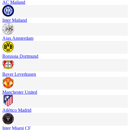
AC Mailand
Inter Mailand
Ajax Amsterdam
Borussia Dortmund
Bayer Leverkusen
Manchester United
Atlético Madrid
Inter Miami CF