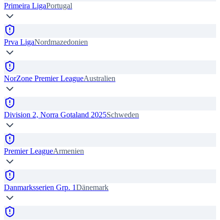
Primeira Liga
Portugal
Prva Liga
Nordmazedonien
NorZone Premier League
Australien
Division 2, Norra Gotaland 2025
Schweden
Premier League
Armenien
Danmarksserien Grp. 1
Dänemark