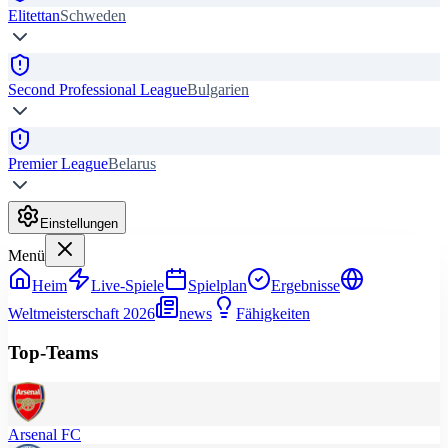
Elitettan
Schweden
Second Professional League
Bulgarien
Premier League
Belarus
Einstellungen
Menü
Heim
Live-Spiele
Spielplan
Ergebnisse
Weltmeisterschaft 2026
news
Fähigkeiten
Top-Teams
Arsenal FC