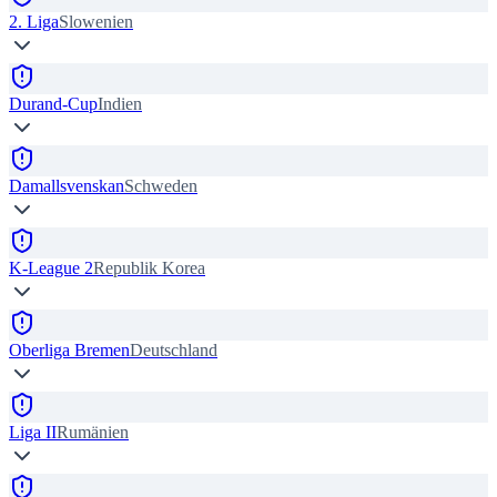
2. Liga
Slowenien
Durand-Cup
Indien
Damallsvenskan
Schweden
K-League 2
Republik Korea
Oberliga Bremen
Deutschland
Liga II
Rumänien