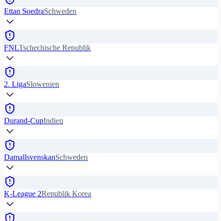
Ettan Soedra
Schweden
FNL
Tschechische Republik
2. Liga
Slowenien
Durand-Cup
Indien
Damallsvenskan
Schweden
K-League 2
Republik Korea