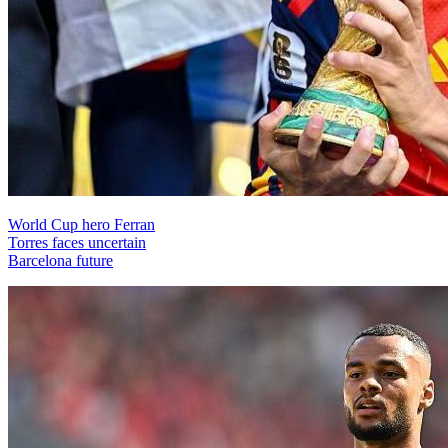
World Cup hero Ferran
Torres faces uncertain
Barcelona future