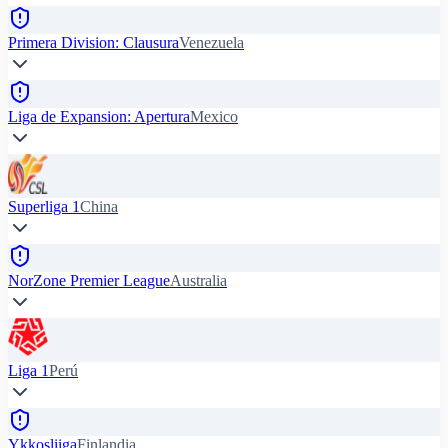
Primera Division: Clausura
Venezuela
Liga de Expansion: Apertura
Mexico
Superliga 1
China
NorZone Premier League
Australia
Liga 1
Perú
Ykkosliiga
Finlandia