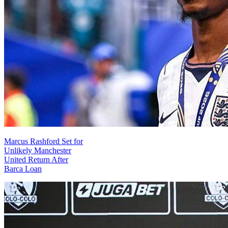
Marcus Rashford Set for
Unlikely Manchester
United Return After
Barca Loan