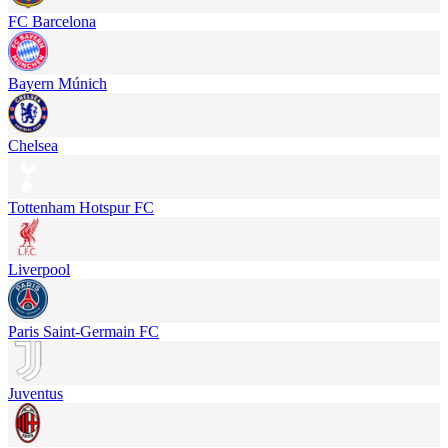
FC Barcelona
Bayern Múnich
Chelsea
Tottenham Hotspur FC
Liverpool
Paris Saint-Germain FC
Juventus