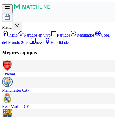
Menú
Inicio
Partidos en vivo
Partidos
Resultados
Copa
del Mundo 2026
news
Habilidades
Mejores equipos
Arsenal
Manchester City
Real Madrid CF