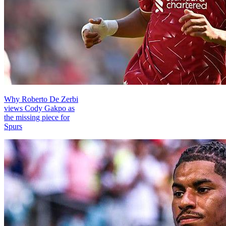
Why Roberto De Zerbi
views Cody Gakpo as
the missing piece for
Spurs