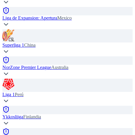
Liga de Expansion: Apertura
Mexico
Superliga 1
China
NorZone Premier League
Australia
Liga 1
Perú
Ykkosliiga
Finlandia