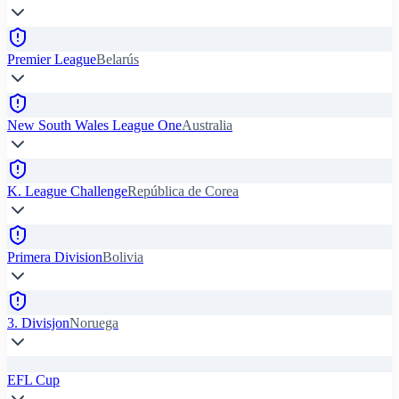
Premier League
Belarús
New South Wales League One
Australia
K. League Challenge
República de Corea
Primera Division
Bolivia
3. Divisjon
Noruega
EFL Cup