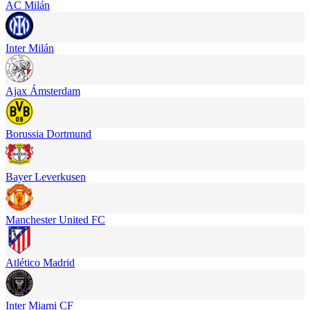
AC Milán
Inter Milán
Ajax Ámsterdam
Borussia Dortmund
Bayer Leverkusen
Manchester United FC
Atlético Madrid
Inter Miami CF