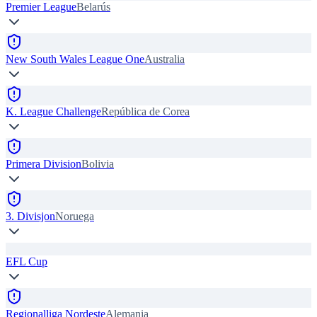
Premier League
Belarús
New South Wales League One
Australia
K. League Challenge
República de Corea
Primera Division
Bolivia
3. Divisjon
Noruega
EFL Cup
Regionalliga Nordeste
Alemania