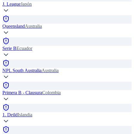
J. League
Japón
Queensland
Australia
Serie B
Ecuador
NPL South Australia
Australia
Primera B - Clausura
Colombia
1. Deild
Islandia