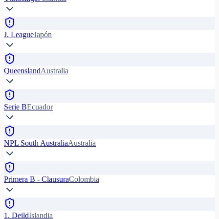
J. League
Japón
Queensland
Australia
Serie B
Ecuador
NPL South Australia
Australia
Primera B - Clausura
Colombia
1. Deild
Islandia