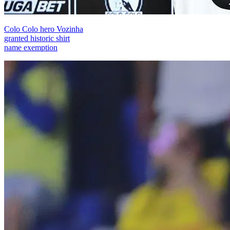
Colo Colo hero Vozinha
granted historic shirt
name exemption