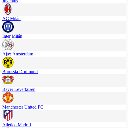
Juventus
AC Milán
Inter Milán
Ajax Ámsterdam
Borussia Dortmund
Bayer Leverkusen
Manchester United FC
Atlético Madrid