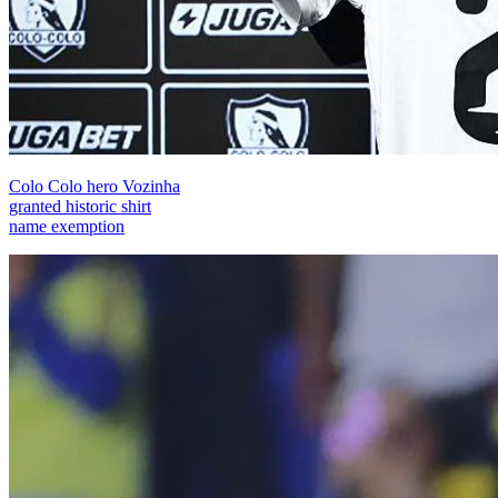
Colo Colo hero Vozinha
granted historic shirt
name exemption