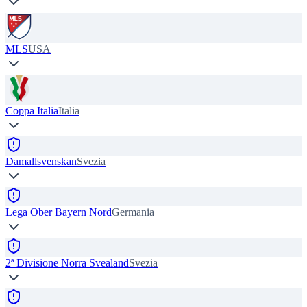
MLS
USA
Coppa Italia
Italia
Damallsvenskan
Svezia
Lega Ober Bayern Nord
Germania
2ª Divisione Norra Svealand
Svezia