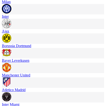
Milan
Inter
Ajax
Borussia Dortmund
Bayer Leverkusen
Manchester United
Atletico Madrid
Inter Miami