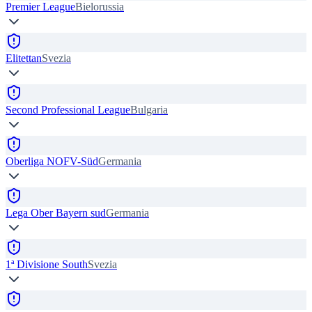
Premier League
Bielorussia
Elitettan
Svezia
Second Professional League
Bulgaria
Oberliga NOFV-Süd
Germania
Lega Ober Bayern sud
Germania
1ª Divisione South
Svezia