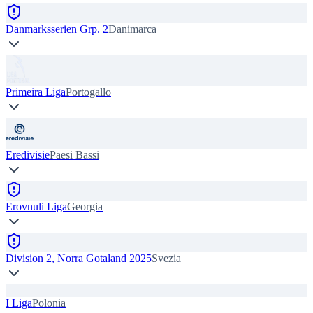
Danmarksserien Grp. 2
Danimarca
Primeira Liga
Portogallo
Eredivisie
Paesi Bassi
Erovnuli Liga
Georgia
Division 2, Norra Gotaland 2025
Svezia
I Liga
Polonia