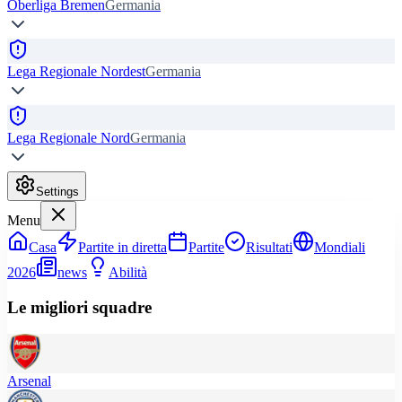
Oberliga Bremen
Germania
Lega Regionale Nordest
Germania
Lega Regionale Nord
Germania
Settings
Menu
Casa
Partite in diretta
Partite
Risultati
Mondiali
2026
news
Abilità
Le migliori squadre
Arsenal