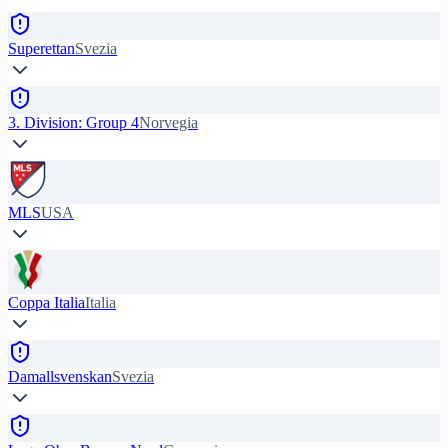
Superettan
Svezia
3. Division: Group 4
Norvegia
MLS
USA
Coppa Italia
Italia
Damallsvenskan
Svezia