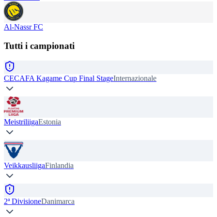
Al-Nassr FC
Tutti i campionati
CECAFA Kagame Cup Final Stage
Internazionale
Meistriliiga
Estonia
Veikkausliiga
Finlandia
2ª Divisione
Danimarca