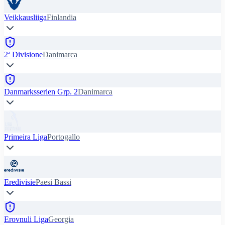
Veikkausliiga
Finlandia
2ª Divisione
Danimarca
Danmarksserien Grp. 2
Danimarca
Primeira Liga
Portogallo
Eredivisie
Paesi Bassi
Erovnuli Liga
Georgia