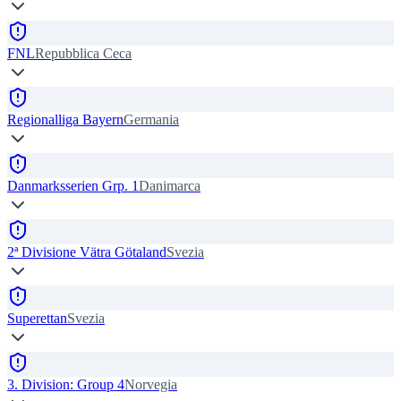
FNL
Repubblica Ceca
Regionalliga Bayern
Germania
Danmarksserien Grp. 1
Danimarca
2ª Divisione Vätra Götaland
Svezia
Superettan
Svezia
3. Division: Group 4
Norvegia