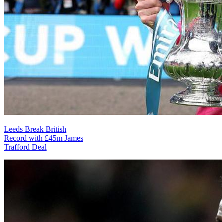
Leeds Break British
Record with £45m James
Trafford Deal