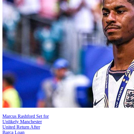
Marcus Rashford Set for
Unlikely Manchester
United Return After
Barca Loan