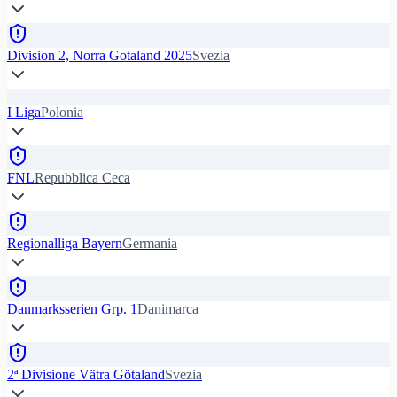
Division 2, Norra Gotaland 2025
Svezia
I Liga
Polonia
FNL
Repubblica Ceca
Regionalliga Bayern
Germania
Danmarksserien Grp. 1
Danimarca
2ª Divisione Vätra Götaland
Svezia