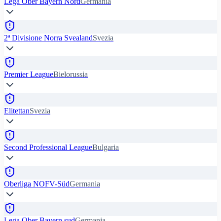
Lega Ober Bayern Nord
Germania
2ª Divisione Norra Svealand
Svezia
Premier League
Bielorussia
Elitettan
Svezia
Second Professional League
Bulgaria
Oberliga NOFV-Süd
Germania
Lega Ober Bayern sud
Germania