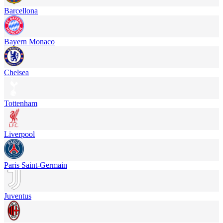
Barcellona
Bayern Monaco
Chelsea
Tottenham
Liverpool
Paris Saint-Germain
Juventus