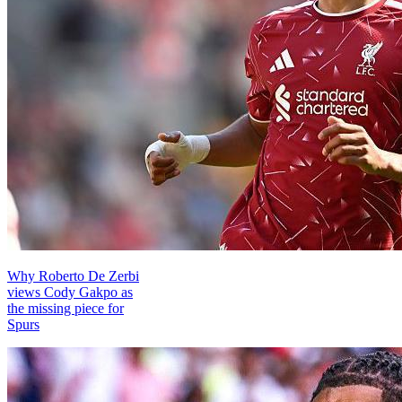
Why Roberto De Zerbi
views Cody Gakpo as
the missing piece for
Spurs