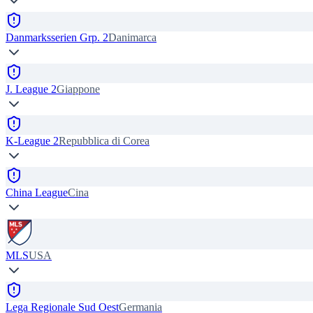
Danmarksserien Grp. 2
Danimarca
J. League 2
Giappone
K-League 2
Repubblica di Corea
China League
Cina
MLS
USA
Lega Regionale Sud Oest
Germania