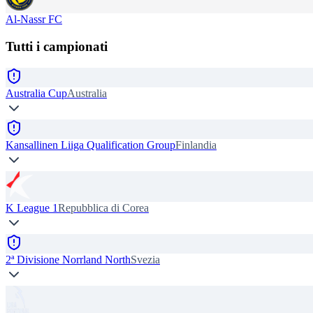
Al-Nassr FC
Tutti i campionati
Australia Cup
Australia
Kansallinen Liiga Qualification Group
Finlandia
K League 1
Repubblica di Corea
2ª Divisione Norrland North
Svezia