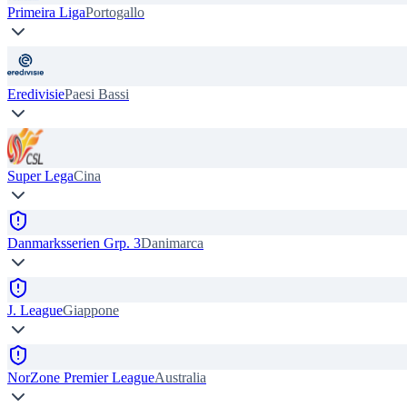
Primeira Liga
Portogallo
Eredivisie
Paesi Bassi
Super Lega
Cina
Danmarksserien Grp. 3
Danimarca
J. League
Giappone
NorZone Premier League
Australia