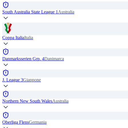
South Australia State League 1
Australia
Coppa Italia
Italia
Danmarksserien Grp. 4
Danimarca
J. League 3
Giappone
Northern New South Wales
Australia
Oberliga Flens
Germania