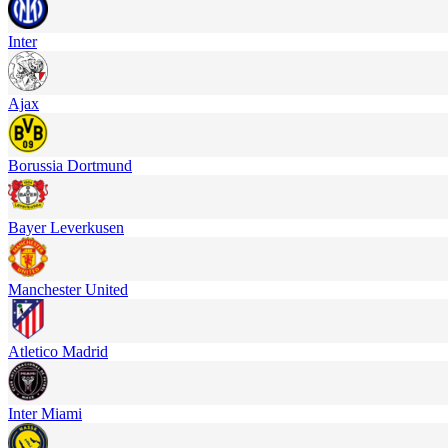
Inter
Ajax
Borussia Dortmund
Bayer Leverkusen
Manchester United
Atletico Madrid
Inter Miami