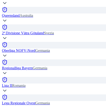
Queensland
Australia
2ª Divisione Vätra Götaland
Svezia
Oberliga NOFV-Nord
Germania
Regionalliga Bayern
Germania
Liga II
Romania
Lega Regionale Ovest
Germania