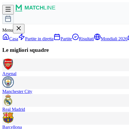
Menu
Casa
Partite in diretta
Partite
Risultati
Mondiali 2026
Le migliori squadre
Arsenal
Manchester City
Real Madrid
Barcellona