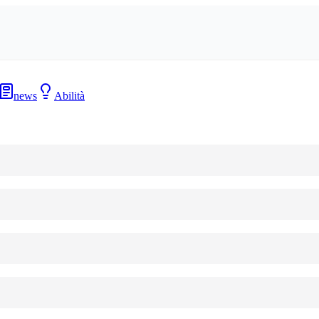
news
Abilità