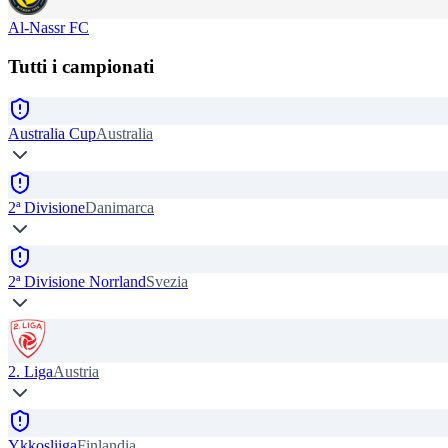
Al-Nassr FC
Tutti i campionati
Australia Cup
Australia
2ª Divisione
Danimarca
2ª Divisione Norrland
Svezia
2. Liga
Austria
Ykkosliiga
Finlandia