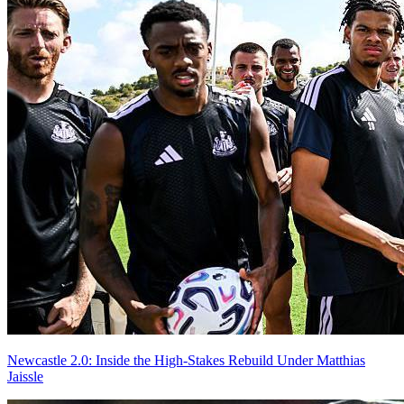
Newcastle 2.0: Inside the High-Stakes Rebuild Under Matthias
Jaissle