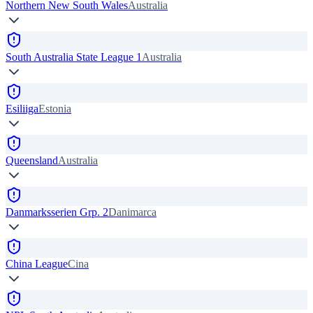
Northern New South Wales
Australia
South Australia State League 1
Australia
Esiliiga
Estonia
Queensland
Australia
Danmarksserien Grp. 2
Danimarca
China League
Cina