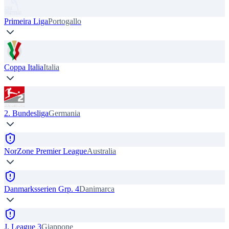
Primeira Liga
Portogallo
Coppa Italia
Italia
2. Bundesliga
Germania
NorZone Premier League
Australia
Danmarksserien Grp. 4
Danimarca
J. League 3
Giappone