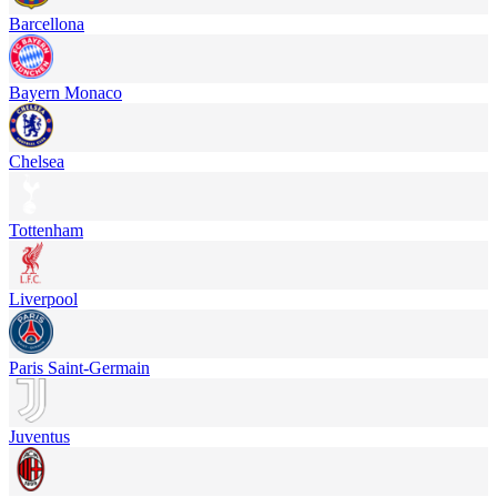
Barcellona
Bayern Monaco
Chelsea
Tottenham
Liverpool
Paris Saint-Germain
Juventus