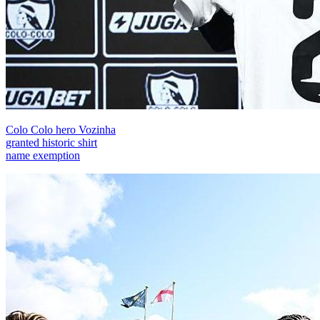
Colo Colo hero Vozinha
granted historic shirt
name exemption