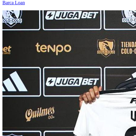
Barca Loan