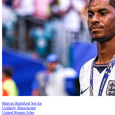
Marcus Rashford Set for
Unlikely Manchester
United Return After