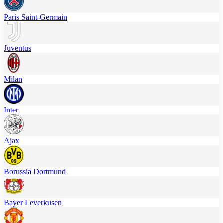
Paris Saint-Germain
Juventus
Milan
Inter
Ajax
Borussia Dortmund
Bayer Leverkusen