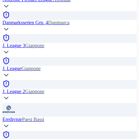
Danmarksserien Grp. 4
Danimarca
J. League 3
Giappone
J. League
Giappone
J. League 2
Giappone
Eredivisie
Paesi Bassi