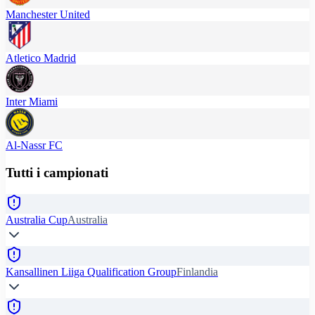
Manchester United
Atletico Madrid
Inter Miami
Al-Nassr FC
Tutti i campionati
Australia Cup
Australia
Kansallinen Liiga Qualification Group
Finlandia