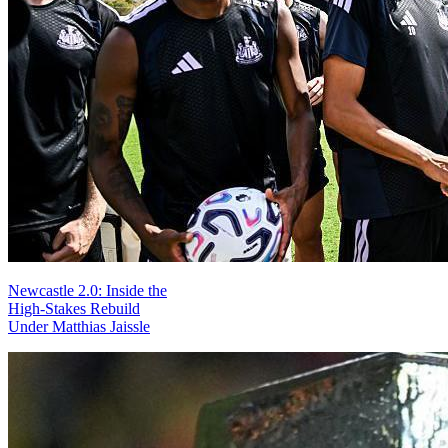
Newcastle 2.0: Inside the
High-Stakes Rebuild
Under Matthias Jaissle