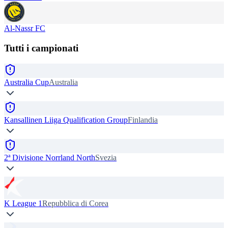
Al-Nassr FC
Tutti i campionati
Australia Cup
Australia
Kansallinen Liiga Qualification Group
Finlandia
2ª Divisione Norrland North
Svezia
K League 1
Repubblica di Corea