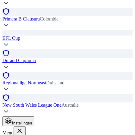
Primera B Clausura
Colombia
EFL Cup
Durand Cup
India
Regionalliga Northeast
Duitsland
New South Wales League One
Australië
Instellingen
Menu