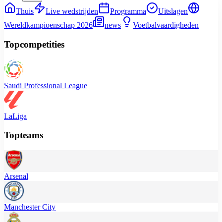
Thuis
Live wedstrijden
Programma
Uitslagen
Wereldkampioenschap 2026
news
Voetbalvaardigheden
Topcompetities
Saudi Professional League
LaLiga
Topteams
Arsenal
Manchester City