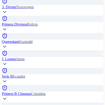
3. Divisie
Noorwegen
Primera Division
Bolivia
Queensland
Australië
J. League
Japan
Serie B
Ecuador
Primera B Clausura
Colombia