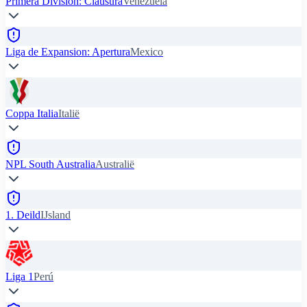
Primera Division: Clausura
Venezuela
Liga de Expansion: Apertura
Mexico
Coppa Italia
Italië
NPL South Australia
Australië
1. Deild
IJsland
Liga 1
Perú