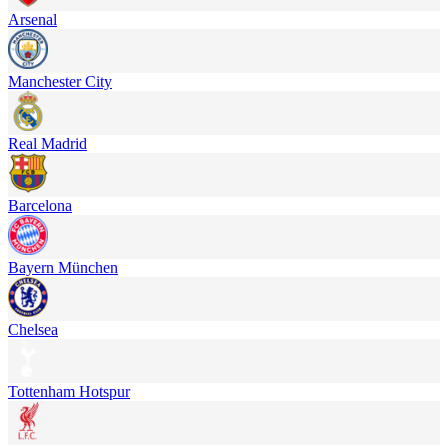
Arsenal
Manchester City
Real Madrid
Barcelona
Bayern München
Chelsea
Tottenham Hotspur