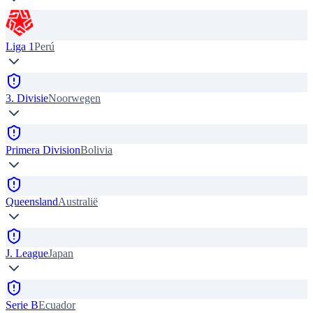
Liga 1
Perú
3. Divisie
Noorwegen
Primera Division
Bolivia
Queensland
Australië
J. League
Japan
Serie B
Ecuador