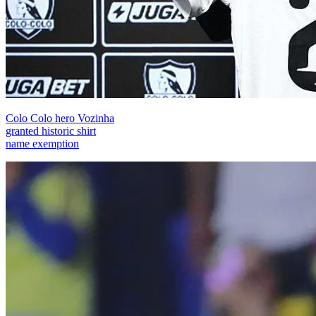
Colo Colo hero Vozinha
granted historic shirt
name exemption