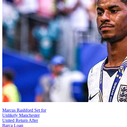
Marcus Rashford Set for
Unlikely Manchester
United Return After
Barca Loan