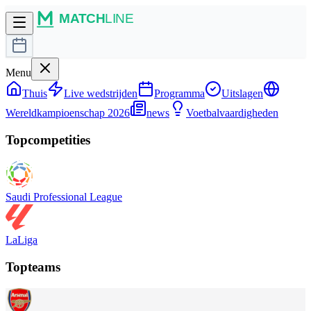
Menu
Thuis
Live wedstrijden
Programma
Uitslagen
Wereldkampioenschap 2026
news
Voetbalvaardigheden
Topcompetities
Saudi Professional League
LaLiga
Topteams