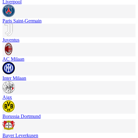
Liverpool
Paris Saint-Germain
Juventus
AC Milaan
Inter Milaan
Ajax
Borussia Dortmund
Bayer Leverkusen