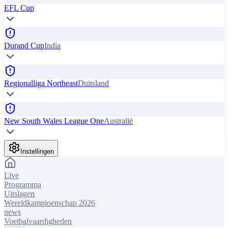
EFL Cup
Durand Cup
India
Regionalliga Northeast
Duitsland
New South Wales League One
Australië
Instellingen
Live
Programma
Uitslagen
Wereldkampioenschap 2026
news
Voetbalvaardigheden