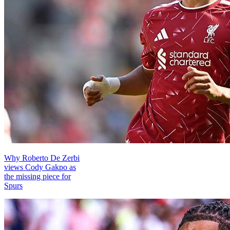
Why Roberto De Zerbi
views Cody Gakpo as
the missing piece for
Spurs