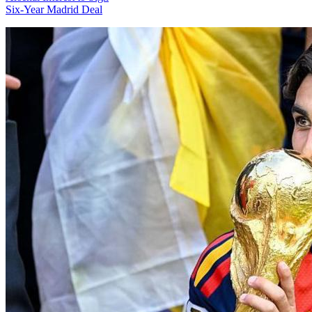
Six-Year Madrid Deal