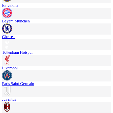
Barcelona
Bayern München
Chelsea
Tottenham Hotspur
Liverpool
Paris Saint-Germain
Juventus