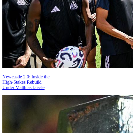
Newcastle 2.0: Inside the
High-Stakes Rebuild
Under Matthias Jaissle