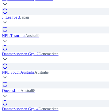
J. League 3
Japan
NPL Tasmania
Australië
Danmarksserien Grp. 2
Denemarken
NPL South Australia
Australië
Queensland
Australië
Danmarksserien Grp. 4
Denemarken