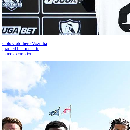
Colo Colo hero Vozinha
granted historic shirt
name exemption