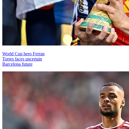
World Cup hero Ferran
Torres faces uncertain
Barcelona future