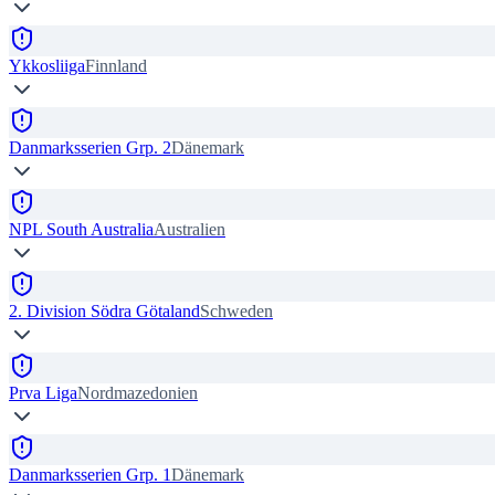
Ykkosliiga
Finnland
Danmarksserien Grp. 2
Dänemark
NPL South Australia
Australien
2. Division Södra Götaland
Schweden
Prva Liga
Nordmazedonien
Danmarksserien Grp. 1
Dänemark