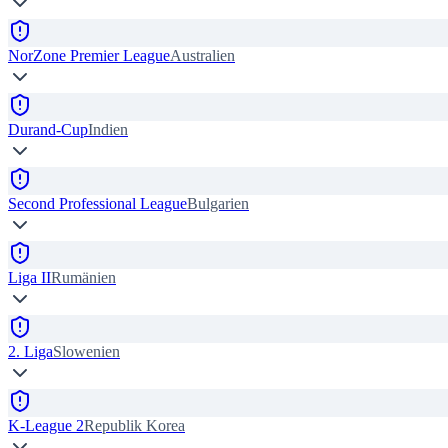
NorZone Premier League
Australien
Durand-Cup
Indien
Second Professional League
Bulgarien
Liga II
Rumänien
2. Liga
Slowenien
K-League 2
Republik Korea