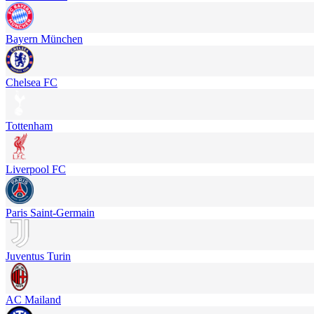
Bayern München
Chelsea FC
Tottenham
Liverpool FC
Paris Saint-Germain
Juventus Turin
AC Mailand