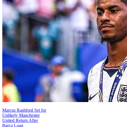
Marcus Rashford Set for
Unlikely Manchester
United Return After
Barca Loan