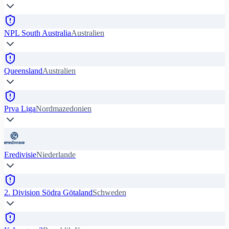
NPL South Australia
Australien
Queensland
Australien
Prva Liga
Nordmazedonien
Eredivisie
Niederlande
2. Division Södra Götaland
Schweden