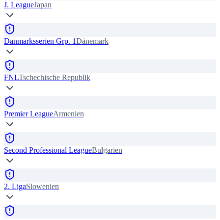
J. League
Japan
Danmarksserien Grp. 1
Dänemark
FNL
Tschechische Republik
Premier League
Armenien
Second Professional League
Bulgarien
2. Liga
Slowenien