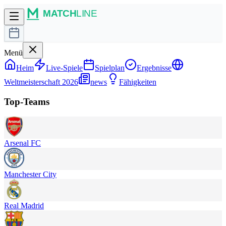
Menü
Heim
Live-Spiele
Spielplan
Ergebnisse
Weltmeisterschaft 2026
news
Fähigkeiten
Top-Teams
Arsenal FC
Manchester City
Real Madrid