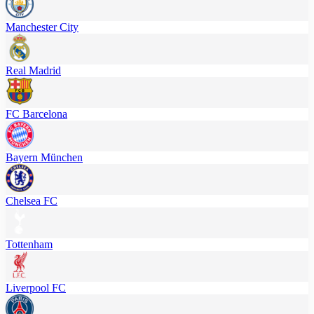
Manchester City
Real Madrid
FC Barcelona
Bayern München
Chelsea FC
Tottenham
Liverpool FC