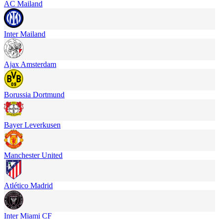
AC Mailand
Inter Mailand
Ajax Amsterdam
Borussia Dortmund
Bayer Leverkusen
Manchester United
Atlético Madrid
Inter Miami CF