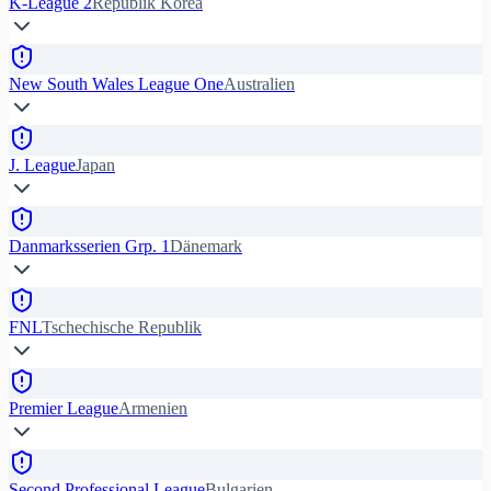
K-League 2
Republik Korea
New South Wales League One
Australien
J. League
Japan
Danmarksserien Grp. 1
Dänemark
FNL
Tschechische Republik
Premier League
Armenien
Second Professional League
Bulgarien