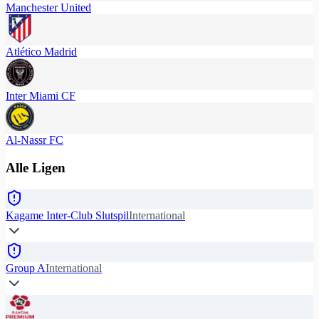
Manchester United
Atlético Madrid
Inter Miami CF
Al-Nassr FC
Alle Ligen
Kagame Inter-Club Slutspil
International
Group A
International