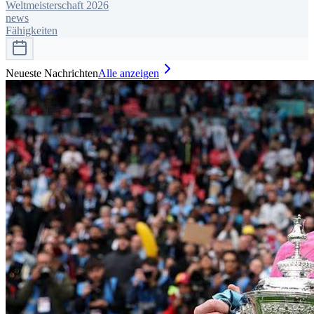
Weltmeisterschaft 2026
news
Fähigkeiten
Neueste Nachrichten
Alle anzeigen