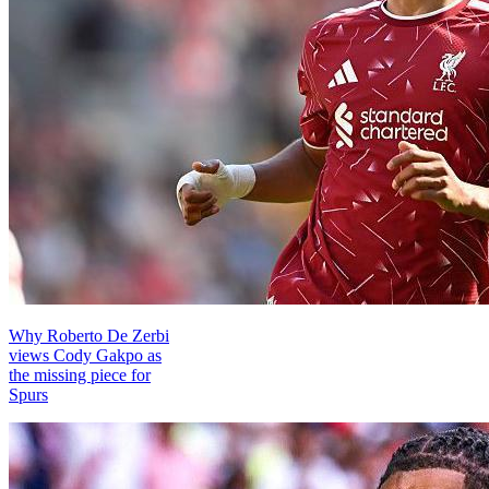
Why Roberto De Zerbi
views Cody Gakpo as
the missing piece for
Spurs