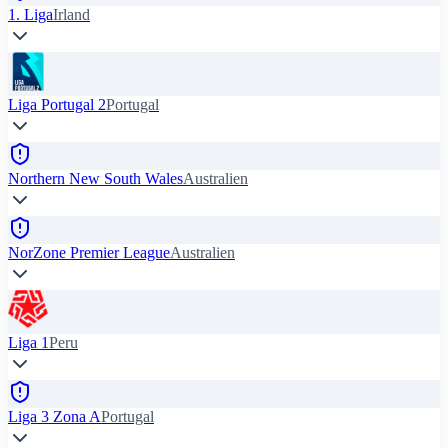
1. Liga
Irland
Liga Portugal 2
Portugal
Northern New South Wales
Australien
NorZone Premier League
Australien
Liga 1
Peru
Liga 3 Zona A
Portugal