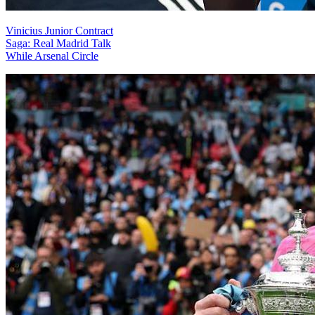
Vinicius Junior Contract
Saga: Real Madrid Talk
While Arsenal Circle