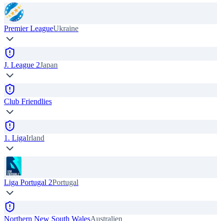
Premier League
Ukraine
J. League 2
Japan
Club Friendlies
1. Liga
Irland
Liga Portugal 2
Portugal
Northern New South Wales
Australien