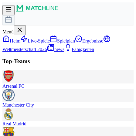
Menü
Heim
Live-Spiele
Spielplan
Ergebnisse
Weltmeisterschaft 2026
news
Fähigkeiten
Top-Teams
Arsenal FC
Manchester City
Real Madrid