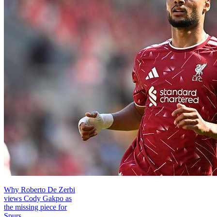
Why Roberto De Zerbi
views Cody Gakpo as
the missing piece for
Spurs