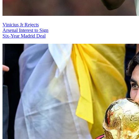
Vinicius Jr Rejects
Arsenal Interest to Sign
Six-Year Madrid Deal