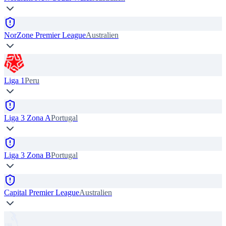
NorZone Premier League
Australien
Liga 1
Peru
Liga 3 Zona A
Portugal
Liga 3 Zona B
Portugal
Capital Premier League
Australien