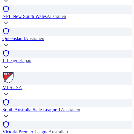
NPL New South Wales
Australien
Queensland
Australien
J. League
Japan
MLS
USA
South Australia State League 1
Australien
Victoria Premier League
Australien