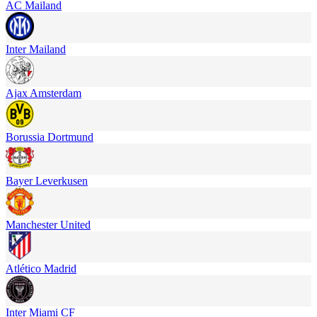
AC Mailand
Inter Mailand
Ajax Amsterdam
Borussia Dortmund
Bayer Leverkusen
Manchester United
Atlético Madrid
Inter Miami CF