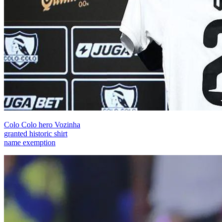
Colo Colo hero Vozinha
granted historic shirt
name exemption