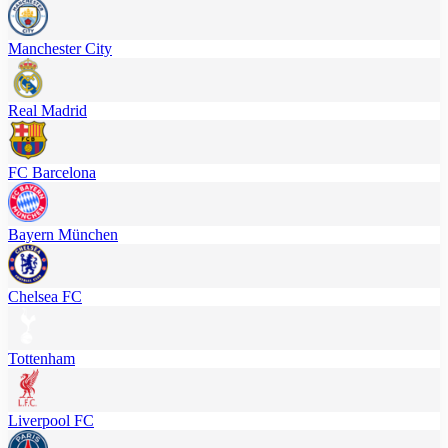
Manchester City
Real Madrid
FC Barcelona
Bayern München
Chelsea FC
Tottenham
Liverpool FC