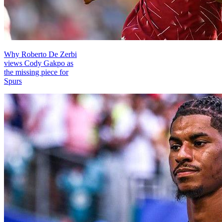
Why Roberto De Zerbi
views Cody Gakpo as
the missing piece for
Spurs