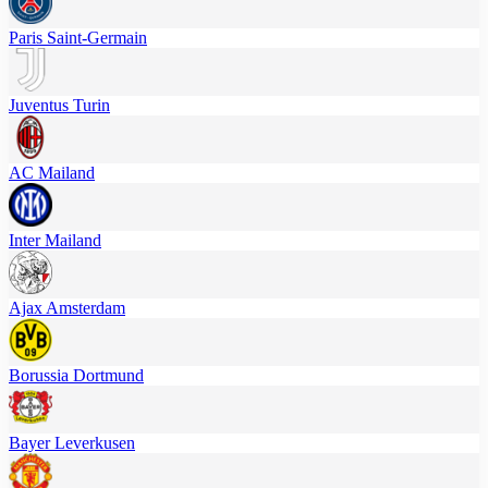
Paris Saint-Germain
Juventus Turin
AC Mailand
Inter Mailand
Ajax Amsterdam
Borussia Dortmund
Bayer Leverkusen