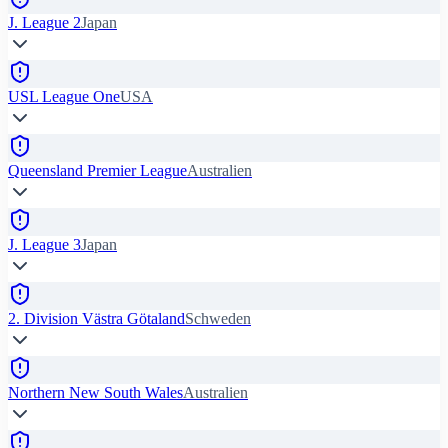
J. League 2
Japan
USL League One
USA
Queensland Premier League
Australien
J. League 3
Japan
2. Division Västra Götaland
Schweden
Northern New South Wales
Australien