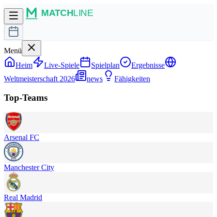
Menü
Heim
Live-Spiele
Spielplan
Ergebnisse
Weltmeisterschaft 2026
news
Fähigkeiten
Top-Teams
Arsenal FC
Manchester City
Real Madrid