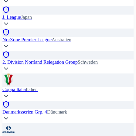
J. League
Japan
NorZone Premier League
Australien
2. Division Norrland Relegation Group
Schweden
Coppa Italia
Italien
Danmarksserien Grp. 4
Dänemark