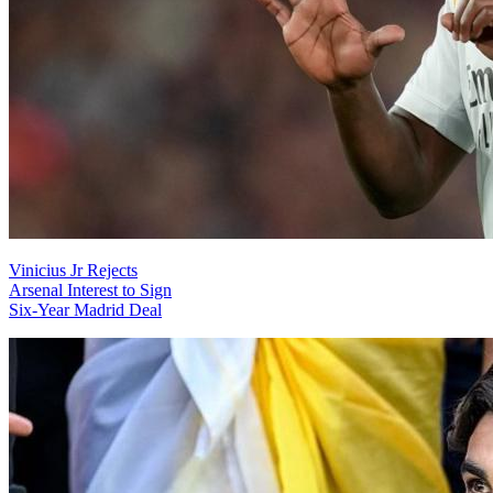
Vinicius Jr Rejects
Arsenal Interest to Sign
Six-Year Madrid Deal