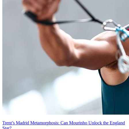
Trent’s Madrid Metamorphosis: Can Mourinho Unlock the England
Star?