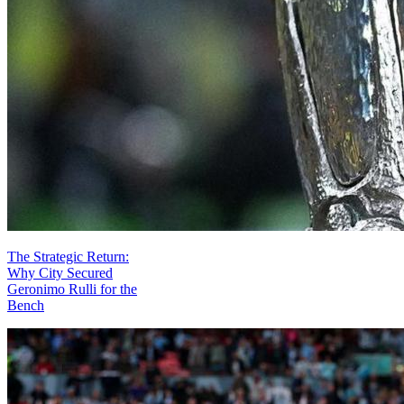
The Strategic Return:
Why City Secured
Geronimo Rulli for the
Bench