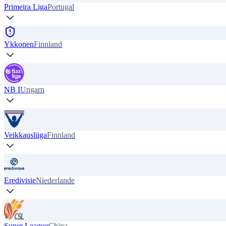
Primeira Liga
Portugal
Ykkonen
Finnland
NB I
Ungarn
Veikkausliiga
Finnland
Eredivisie
Niederlande
Super League
China