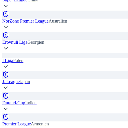
NorZone Premier League
Australien
Erovnuli Liga
Georgien
I Liga
Polen
J. League
Japan
Durand-Cup
Indien
Premier League
Armenien