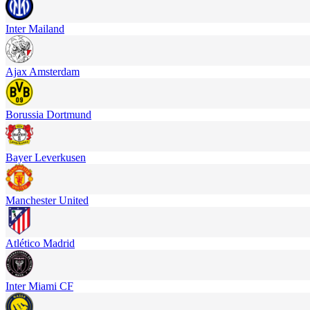
Inter Mailand
Ajax Amsterdam
Borussia Dortmund
Bayer Leverkusen
Manchester United
Atlético Madrid
Inter Miami CF