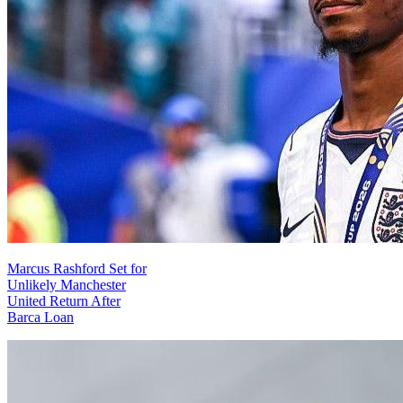
Marcus Rashford Set for
Unlikely Manchester
United Return After
Barca Loan