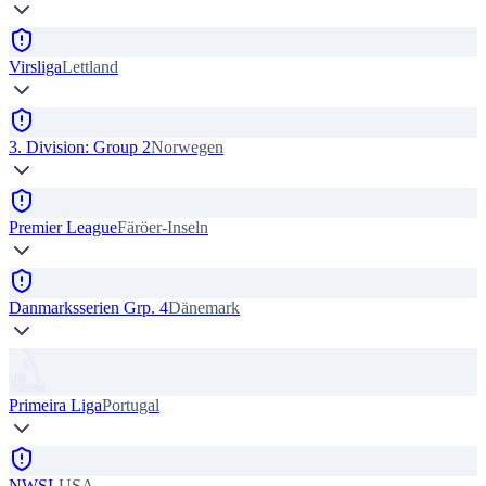
Virsliga
Lettland
3. Division: Group 2
Norwegen
Premier League
Färöer-Inseln
Danmarksserien Grp. 4
Dänemark
Primeira Liga
Portugal
NWSL
USA