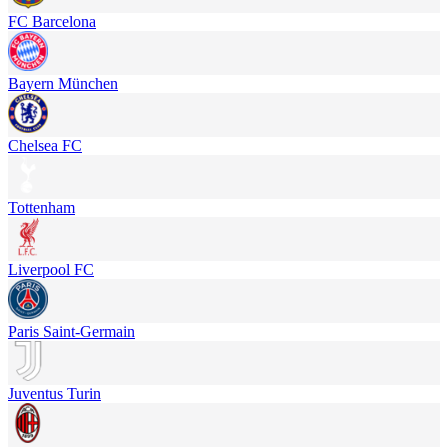
FC Barcelona
Bayern München
Chelsea FC
Tottenham
Liverpool FC
Paris Saint-Germain
Juventus Turin