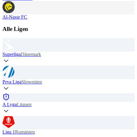
Al-Nassr FC
Alle Ligen
Superliga
Dänemark
Prva Liga
Slowenien
A Lyga
Litauen
Liga 1
Rumänien