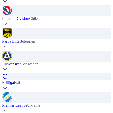
Primera Division
Chile
Parva Liga
Bulgarien
Allsvenskan
Schweden
Esiliiga
Estland
Premier League
Ukraine