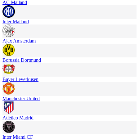
AC Mailand
Inter Mailand
Ajax Amsterdam
Borussia Dortmund
Bayer Leverkusen
Manchester United
Atlético Madrid
Inter Miami CF