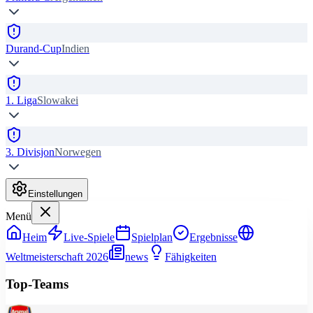
Durand-Cup
Indien
1. Liga
Slowakei
3. Divisjon
Norwegen
Einstellungen
Menü
Heim
Live-Spiele
Spielplan
Ergebnisse
Weltmeisterschaft 2026
news
Fähigkeiten
Top-Teams