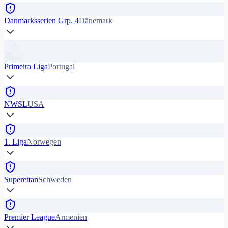
Danmarksserien Grp. 4
Dänemark
Primeira Liga
Portugal
NWSL
USA
1. Liga
Norwegen
Superettan
Schweden
Premier League
Armenien