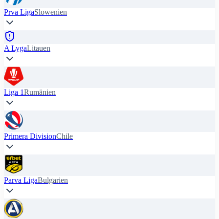
Prva Liga
Slowenien
A Lyga
Litauen
Liga 1
Rumänien
Primera Division
Chile
Parva Liga
Bulgarien