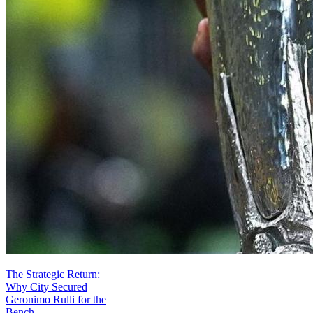
The Strategic Return:
Why City Secured
Geronimo Rulli for the
Bench