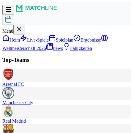
Menü
Heim
Live-Spiele
Spielplan
Ergebnisse
Weltmeisterschaft 2026
news
Fähigkeiten
Top-Teams
Arsenal FC
Manchester City
Real Madrid