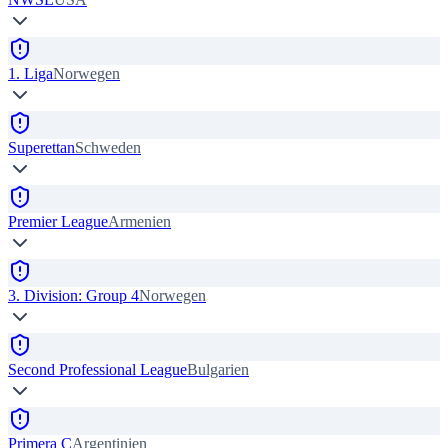
1. Liga
Norwegen
Superettan
Schweden
Premier League
Armenien
3. Division: Group 4
Norwegen
Second Professional League
Bulgarien
Primera C
Argentinien