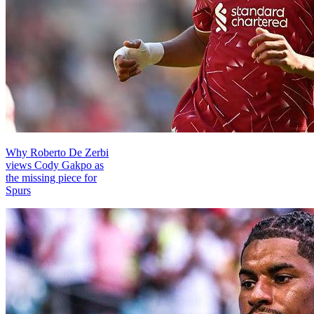
Why Roberto De Zerbi
views Cody Gakpo as
the missing piece for
Spurs