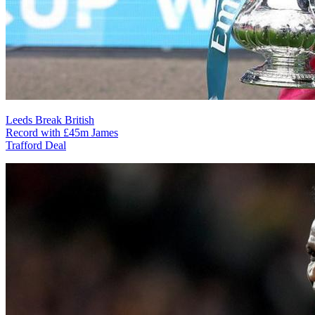
Leeds Break British
Record with £45m James
Trafford Deal