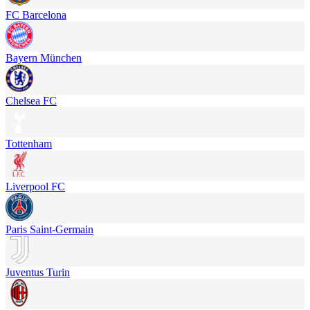
FC Barcelona
Bayern München
Chelsea FC
Tottenham
Liverpool FC
Paris Saint-Germain
Juventus Turin