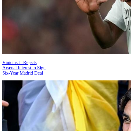
Vinicius Jr Rejects
Arsenal Interest to Sign
Six-Year Madrid Deal