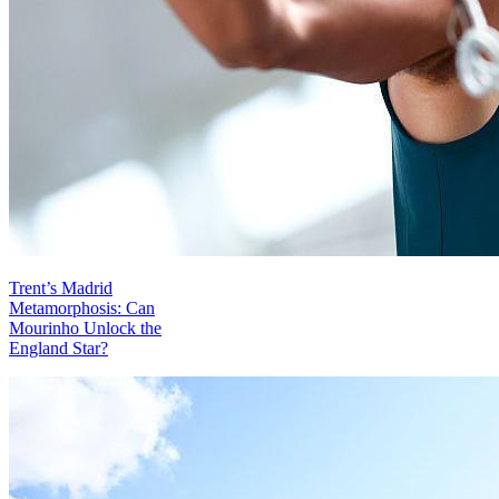
Trent’s Madrid
Metamorphosis: Can
Mourinho Unlock the
England Star?