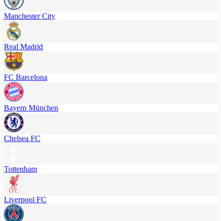
Manchester City
Real Madrid
FC Barcelona
Bayern München
Chelsea FC
Tottenham
Liverpool FC