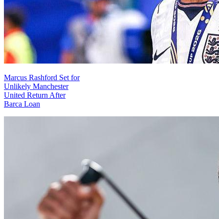
Marcus Rashford Set for
Unlikely Manchester
United Return After
Barca Loan