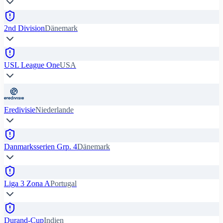
2nd Division
Dänemark
USL League One
USA
Eredivisie
Niederlande
Danmarksserien Grp. 4
Dänemark
Liga 3 Zona A
Portugal
Durand-Cup
Indien