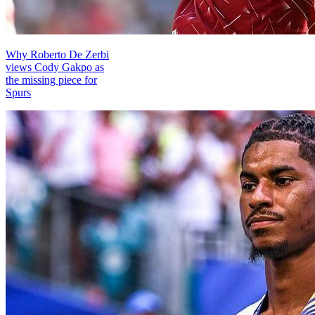
Why Roberto De Zerbi
views Cody Gakpo as
the missing piece for
Spurs