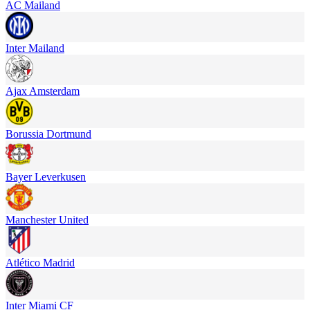
AC Mailand
Inter Mailand
Ajax Amsterdam
Borussia Dortmund
Bayer Leverkusen
Manchester United
Atlético Madrid
Inter Miami CF