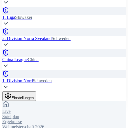
1. Liga
Slowakei
2. Division Norra Svealand
Schweden
China League
China
1. Division Nord
Schweden
Einstellungen
Live
Spielplan
Ergebnisse
Weltmeisterschaft 2026