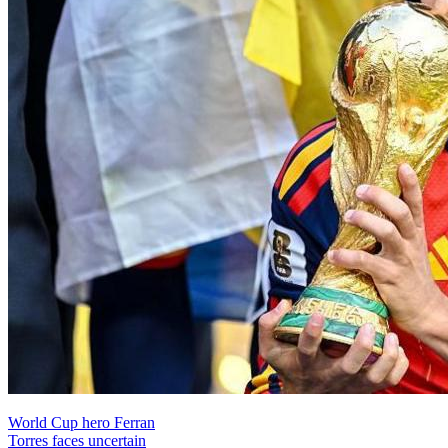
World Cup hero Ferran
Torres faces uncertain