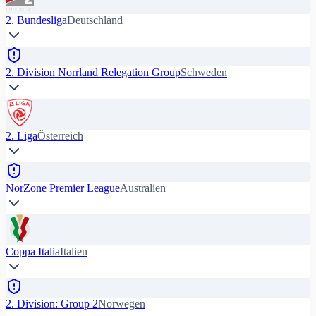
2. Bundesliga
Deutschland
2. Division Norrland Relegation Group
Schweden
2. Liga
Österreich
NorZone Premier League
Australien
Coppa Italia
Italien
2. Division: Group 2
Norwegen