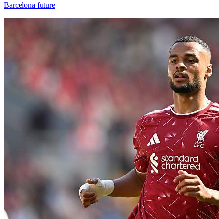
Barcelona future