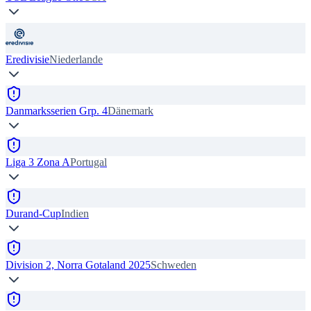
Eredivisie
Niederlande
Danmarksserien Grp. 4
Dänemark
Liga 3 Zona A
Portugal
Durand-Cup
Indien
Division 2, Norra Gotaland 2025
Schweden