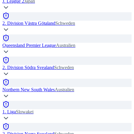
J. League 2
Japan
2. Division Västra Götaland
Schweden
Queensland Premier League
Australien
2. Division Södra Svealand
Schweden
Northern New South Wales
Australien
1. Liga
Slowakei
2. Division Norra Svealand
Schweden