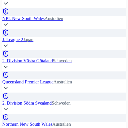
NPL New South Wales
Australien
J. League 2
Japan
2. Division Västra Götaland
Schweden
Queensland Premier League
Australien
2. Division Södra Svealand
Schweden
Northern New South Wales
Australien