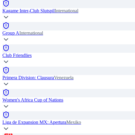
Kagame Inter-Club Slutspil
International
Group A
International
Club Friendlies
Primera Division: Clausura
Venezuela
Women's Africa Cup of Nations
Liga de Expansion MX: Apertura
Mexiko