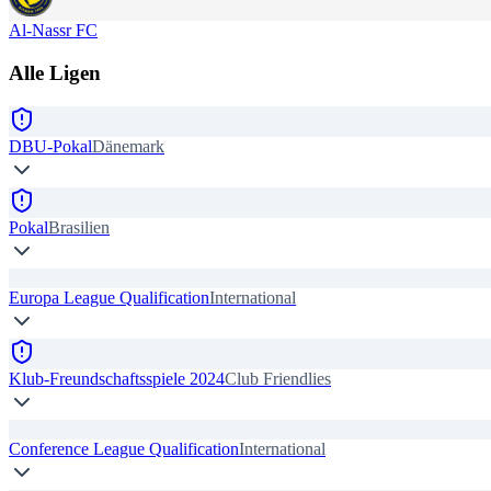
Al-Nassr FC
Alle Ligen
DBU-Pokal
Dänemark
Pokal
Brasilien
Europa League Qualification
International
Klub-Freundschaftsspiele 2024
Club Friendlies
Conference League Qualification
International