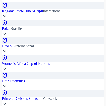
Kagame Inter-Club Slutspil
International
Pokal
Brasilien
Group A
International
Women's Africa Cup of Nations
Club Friendlies
Primera Division: Clausura
Venezuela