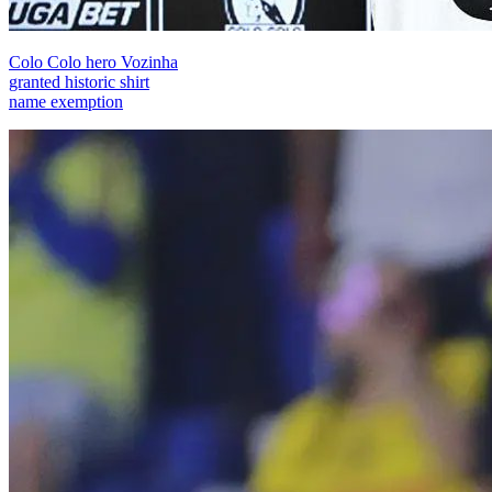
Colo Colo hero Vozinha
granted historic shirt
name exemption