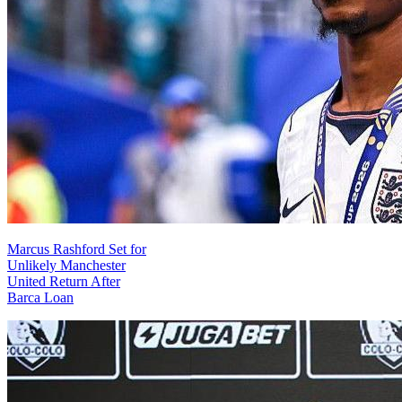
Marcus Rashford Set for
Unlikely Manchester
United Return After
Barca Loan