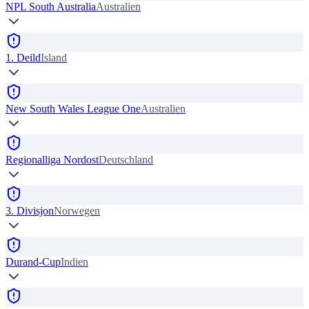
NPL South Australia
Australien
1. Deild
Island
New South Wales League One
Australien
Regionalliga Nordost
Deutschland
3. Divisjon
Norwegen
Durand-Cup
Indien