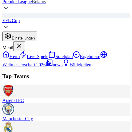
Premier League
Belarus
EFL Cup
Einstellungen
Menü
Heim
Live-Spiele
Spielplan
Ergebnisse
Weltmeisterschaft 2026
news
Fähigkeiten
Top-Teams
Arsenal FC
Manchester City