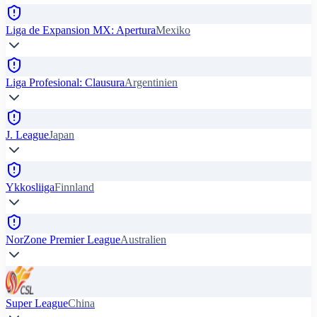
Liga de Expansion MX: Apertura
Mexiko
Liga Profesional: Clausura
Argentinien
J. League
Japan
Ykkosliiga
Finnland
NorZone Premier League
Australien
Super League
China