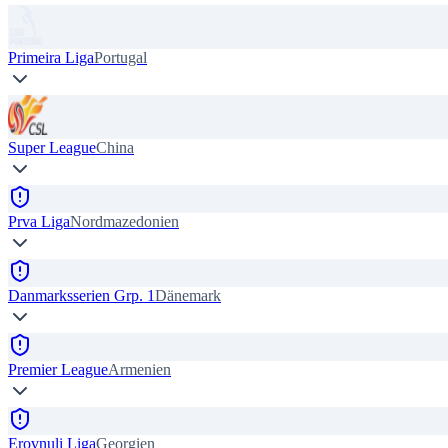
Primeira Liga
Portugal
Super League
China
Prva Liga
Nordmazedonien
Danmarksserien Grp. 1
Dänemark
Premier League
Armenien
Erovnuli Liga
Georgien