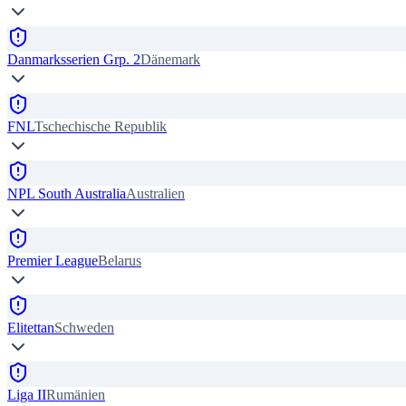
Danmarksserien Grp. 2
Dänemark
FNL
Tschechische Republik
NPL South Australia
Australien
Premier League
Belarus
Elitettan
Schweden
Liga II
Rumänien