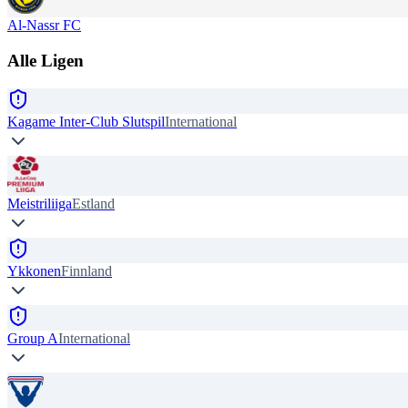
Al-Nassr FC
Alle Ligen
Kagame Inter-Club Slutspil
International
Meistriliiga
Estland
Ykkonen
Finnland
Group A
International