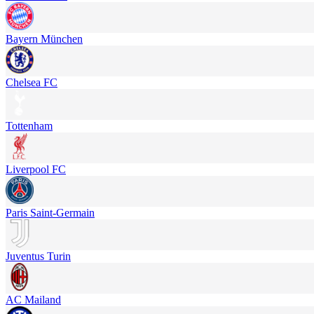
Bayern München
Chelsea FC
Tottenham
Liverpool FC
Paris Saint-Germain
Juventus Turin
AC Mailand