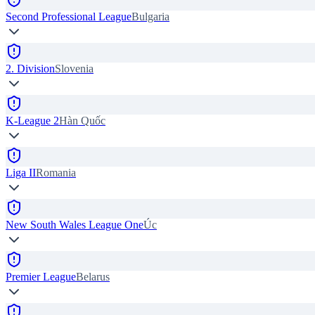
Second Professional League
Bulgaria
2. Division
Slovenia
K-League 2
Hàn Quốc
Liga II
Romania
New South Wales League One
Úc
Premier League
Belarus