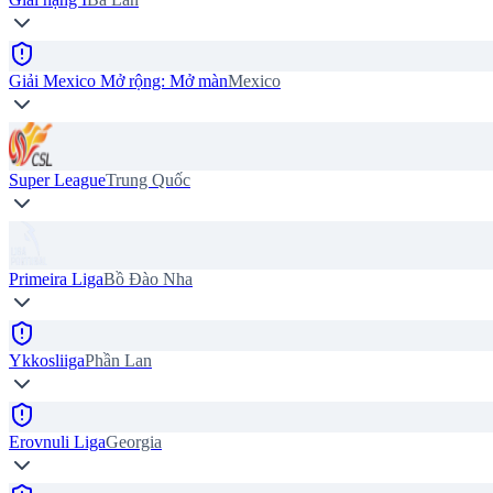
Giải Mexico Mở rộng: Mở màn
Mexico
Super League
Trung Quốc
Primeira Liga
Bồ Đào Nha
Ykkosliiga
Phần Lan
Erovnuli Liga
Georgia