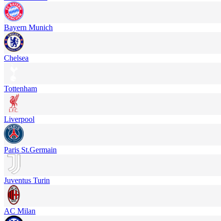
Bayern Munich
Chelsea
Tottenham
Liverpool
Paris St.Germain
Juventus Turin
AC Milan