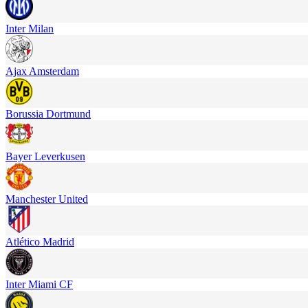
Inter Milan
Ajax Amsterdam
Borussia Dortmund
Bayer Leverkusen
Manchester United
Atlético Madrid
Inter Miami CF