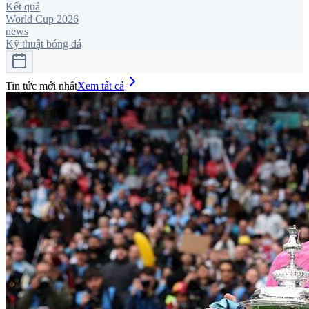
Kết quả
World Cup 2026
news
Kỹ thuật bóng đá
Tin tức mới nhất
Xem tất cả