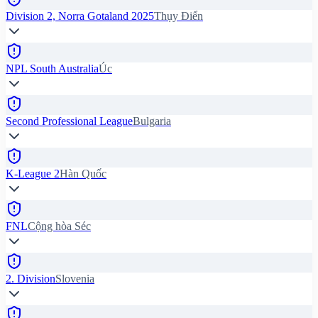
Division 2, Norra Gotaland 2025
Thụy Điển
NPL South Australia
Úc
Second Professional League
Bulgaria
K-League 2
Hàn Quốc
FNL
Cộng hòa Séc
2. Division
Slovenia