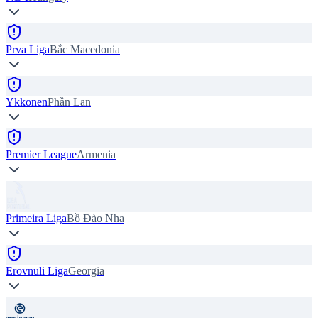
Prva Liga
Bắc Macedonia
Ykkonen
Phần Lan
Premier League
Armenia
Primeira Liga
Bồ Đào Nha
Erovnuli Liga
Georgia