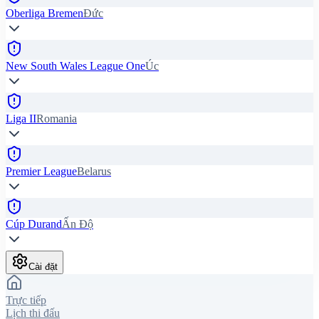
Oberliga Bremen
Đức
New South Wales League One
Úc
Liga II
Romania
Premier League
Belarus
Cúp Durand
Ấn Độ
Cài đặt
Trực tiếp
Lịch thi đấu