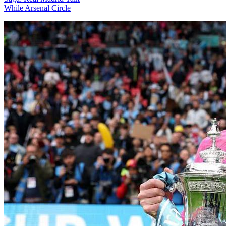
While Arsenal Circle