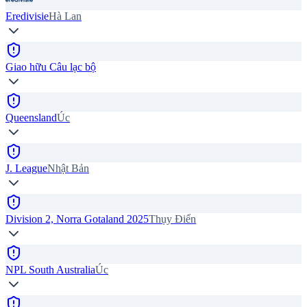
Eredivisie
Hà Lan
Giao hữu Câu lạc bộ
Queensland
Úc
J. League
Nhật Bản
Division 2, Norra Gotaland 2025
Thụy Điển
NPL South Australia
Úc