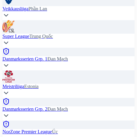
Veikkausliiga
Phần Lan
Super League
Trung Quốc
Danmarksserien Grp. 1
Đan Mạch
Meistriliiga
Estonia
Danmarksserien Grp. 2
Đan Mạch
NorZone Premier League
Úc