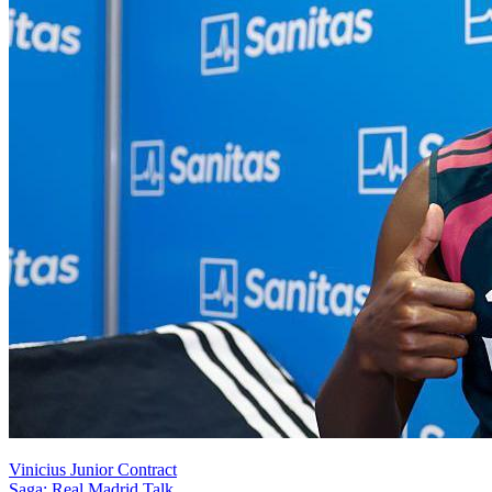
Vinicius Junior Contract
Saga: Real Madrid Talk