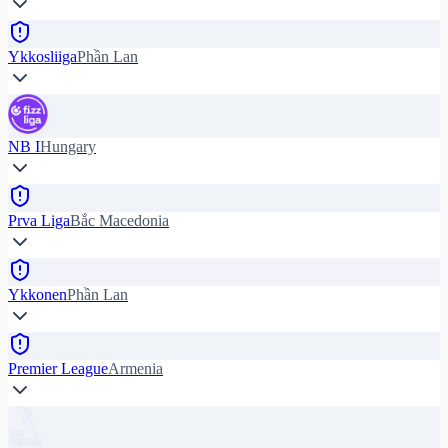
Ykkosliiga
Phần Lan
NB I
Hungary
Prva Liga
Bắc Macedonia
Ykkonen
Phần Lan
Premier League
Armenia