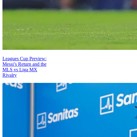
Leagues Cup Preview:
Messi’s Return and the
MLS vs Liga MX
Rivalry