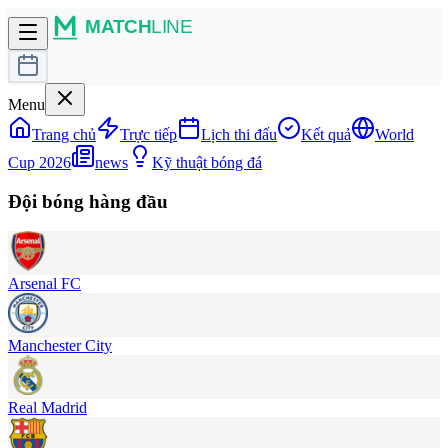
Menu
Trang chủ
Trực tiếp
Lịch thi đấu
Kết quả
World
Cup 2026
news
Kỹ thuật bóng đá
Đội bóng hàng đầu
Arsenal FC
Manchester City
Real Madrid