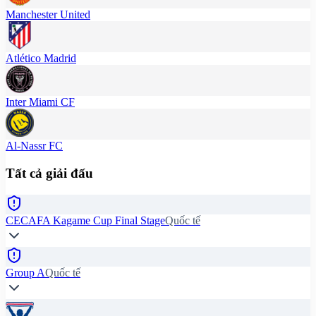
Manchester United
Atlético Madrid
Inter Miami CF
Al-Nassr FC
Tất cả giải đấu
CECAFA Kagame Cup Final Stage
Quốc tế
Group A
Quốc tế