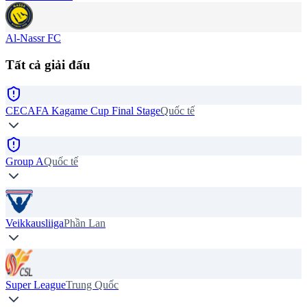
Al-Nassr FC
Tất cả giải đấu
CECAFA Kagame Cup Final Stage
Quốc tế
Group A
Quốc tế
Veikkausliiga
Phần Lan
Super League
Trung Quốc