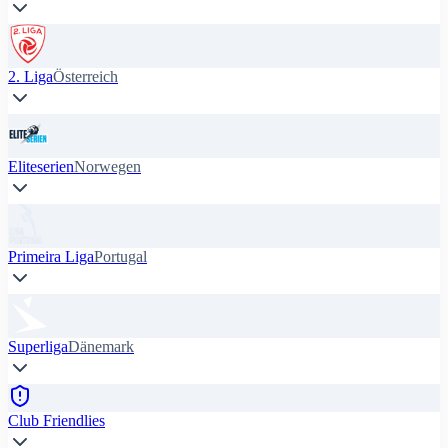
2. Liga
Österreich
Eliteserien
Norwegen
Primeira Liga
Portugal
Superliga
Dänemark
Club Friendlies