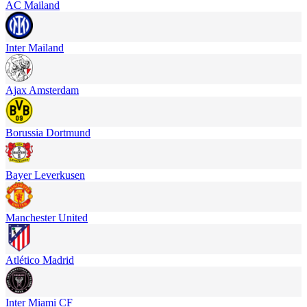
AC Mailand
Inter Mailand
Ajax Amsterdam
Borussia Dortmund
Bayer Leverkusen
Manchester United
Atlético Madrid
Inter Miami CF