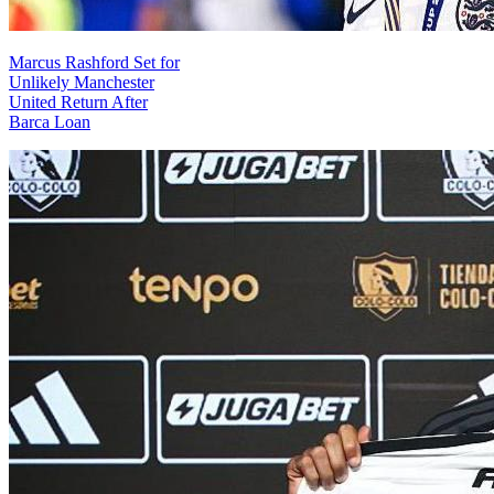
Marcus Rashford Set for
Unlikely Manchester
United Return After
Barca Loan