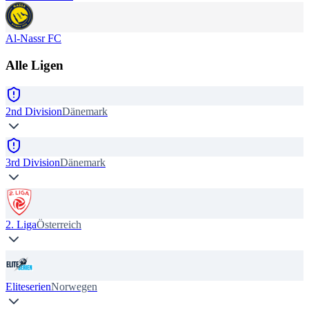
Al-Nassr FC
Alle Ligen
2nd Division
Dänemark
3rd Division
Dänemark
2. Liga
Österreich
Eliteserien
Norwegen