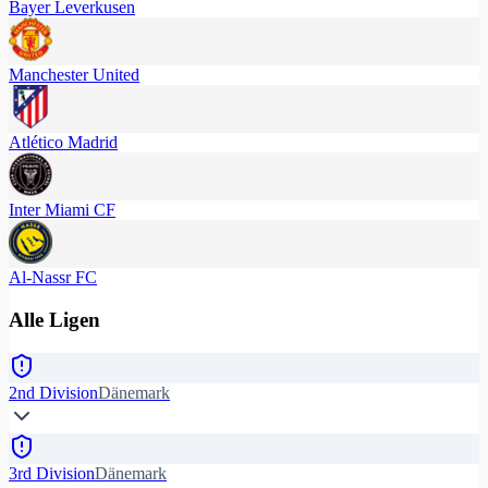
Bayer Leverkusen
Manchester United
Atlético Madrid
Inter Miami CF
Al-Nassr FC
Alle Ligen
2nd Division
Dänemark
3rd Division
Dänemark