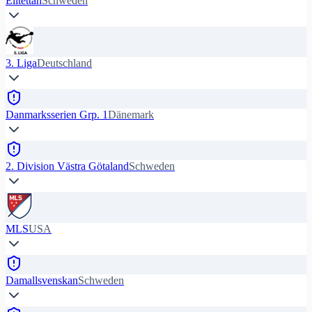
Elitettan
Schweden
3. Liga
Deutschland
Danmarksserien Grp. 1
Dänemark
2. Division Västra Götaland
Schweden
MLS
USA
Damallsvenskan
Schweden