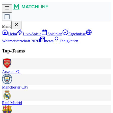
Menü
Heim
Live-Spiele
Spielplan
Ergebnisse
Weltmeisterschaft 2026
news
Fähigkeiten
Top-Teams
Arsenal FC
Manchester City
Real Madrid