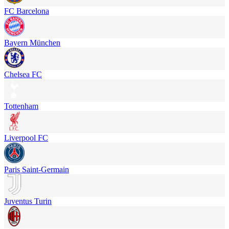
FC Barcelona
Bayern München
Chelsea FC
Tottenham
Liverpool FC
Paris Saint-Germain
Juventus Turin