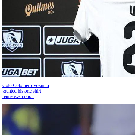
Colo Colo hero Vozinha
granted historic shirt
name exemption