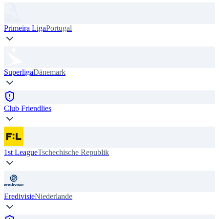
Primeira Liga
Portugal
Superliga
Dänemark
Club Friendlies
1st League
Tschechische Republik
Eredivisie
Niederlande