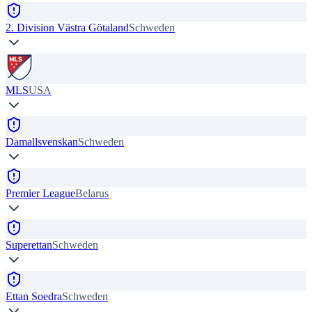
2. Division Västra Götaland
Schweden
MLS
USA
Damallsvenskan
Schweden
Premier League
Belarus
Superettan
Schweden
Ettan Soedra
Schweden