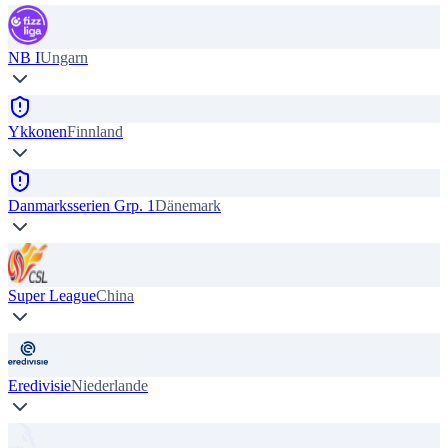
NB I
Ungarn
Ykkonen
Finnland
Danmarksserien Grp. 1
Dänemark
Super League
China
Eredivisie
Niederlande