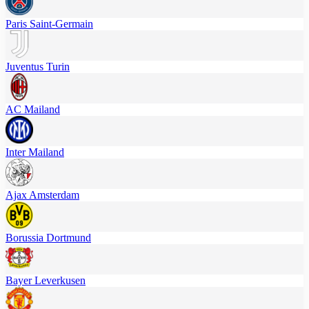
Paris Saint-Germain
Juventus Turin
AC Mailand
Inter Mailand
Ajax Amsterdam
Borussia Dortmund
Bayer Leverkusen