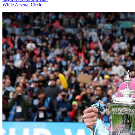
While Arsenal Circle