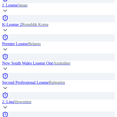
J. League
Japan
K-League 2
Republik Korea
Premier League
Belarus
New South Wales League One
Australien
Second Professional League
Bulgarien
2. Liga
Slowenien