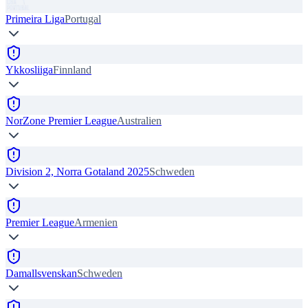
Primeira Liga
Portugal
Ykkosliiga
Finnland
NorZone Premier League
Australien
Division 2, Norra Gotaland 2025
Schweden
Premier League
Armenien
Damallsvenskan
Schweden