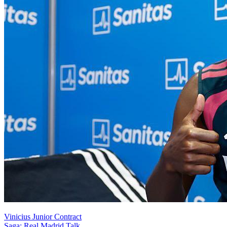
Vinicius Junior Contract
Saga: Real Madrid Talk