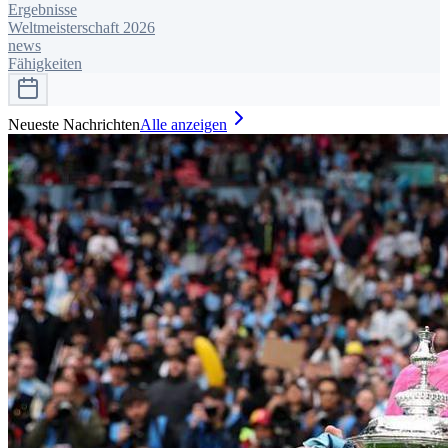
Ergebnisse
Weltmeisterschaft 2026
news
Fähigkeiten
Neueste Nachrichten
Alle anzeigen