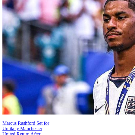
Marcus Rashford Set for
Unlikely Manchester
United Return After