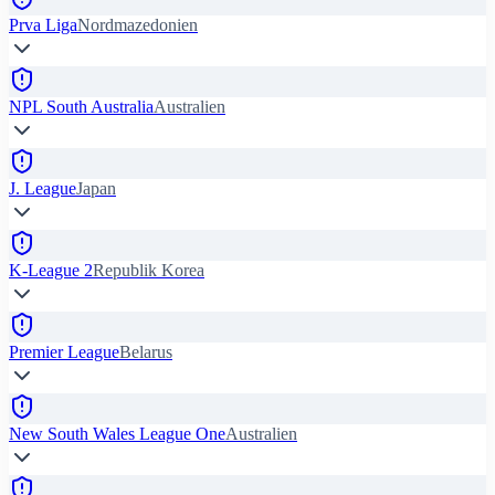
Prva Liga
Nordmazedonien
NPL South Australia
Australien
J. League
Japan
K-League 2
Republik Korea
Premier League
Belarus
New South Wales League One
Australien