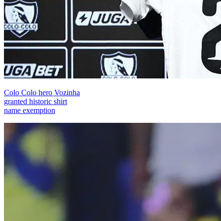
Colo Colo hero Vozinha
granted historic shirt
name exemption