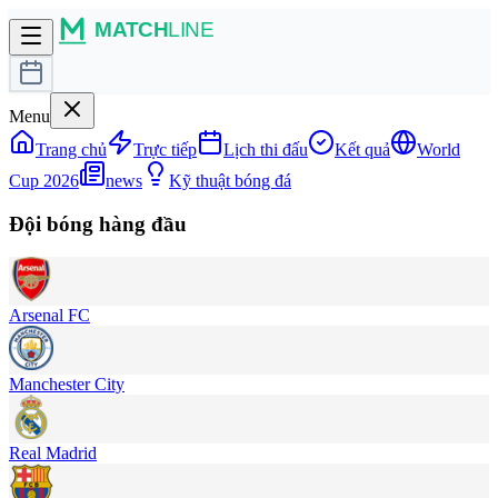
Menu
Trang chủ
Trực tiếp
Lịch thi đấu
Kết quả
World
Cup 2026
news
Kỹ thuật bóng đá
Đội bóng hàng đầu
Arsenal FC
Manchester City
Real Madrid