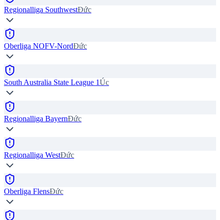
Regionalliga Southwest
Đức
Oberliga NOFV-Nord
Đức
South Australia State League 1
Úc
Regionalliga Bayern
Đức
Regionalliga West
Đức
Oberliga Flens
Đức