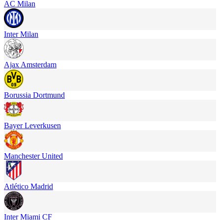
AC Milan
Inter Milan
Ajax Amsterdam
Borussia Dortmund
Bayer Leverkusen
Manchester United
Atlético Madrid
Inter Miami CF