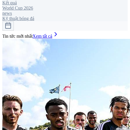
Kết quả
World Cup 2026
news
Kỹ thuật bóng đá
Tin tức mới nhất
Xem tất cả