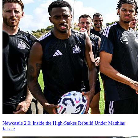
Newcastle 2.0: Inside the High-Stakes Rebuild Under Matthias
Jaissle