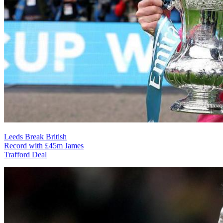
Leeds Break British
Record with £45m James
Trafford Deal