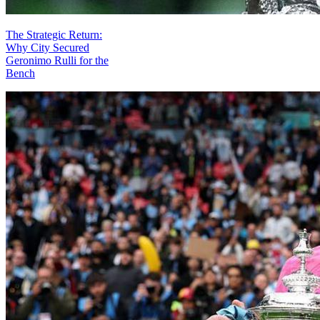
The Strategic Return:
Why City Secured
Geronimo Rulli for the
Bench