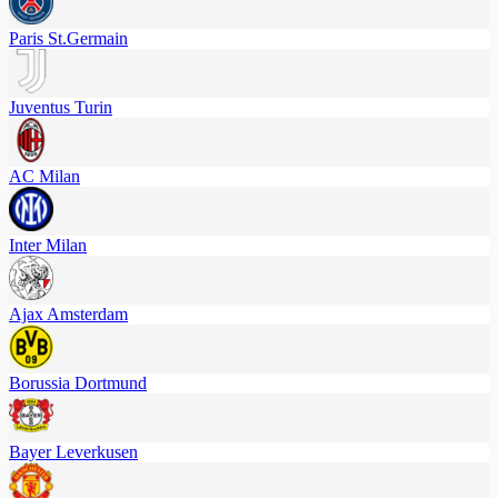
Paris St.Germain
Juventus Turin
AC Milan
Inter Milan
Ajax Amsterdam
Borussia Dortmund
Bayer Leverkusen