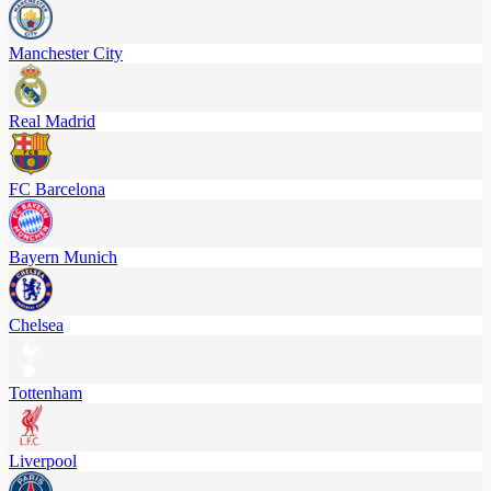
Manchester City
Real Madrid
FC Barcelona
Bayern Munich
Chelsea
Tottenham
Liverpool