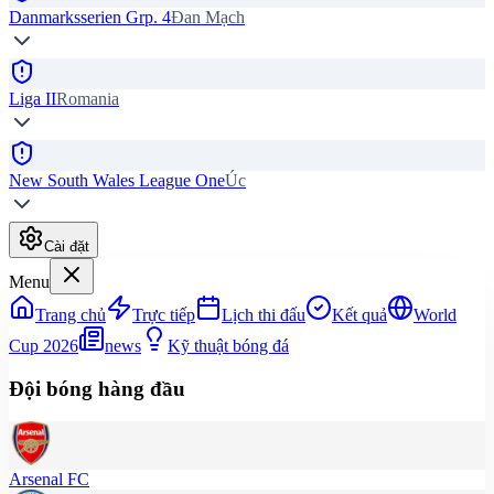
Danmarksserien Grp. 4
Đan Mạch
Liga II
Romania
New South Wales League One
Úc
Cài đặt
Menu
Trang chủ
Trực tiếp
Lịch thi đấu
Kết quả
World
Cup 2026
news
Kỹ thuật bóng đá
Đội bóng hàng đầu
Arsenal FC