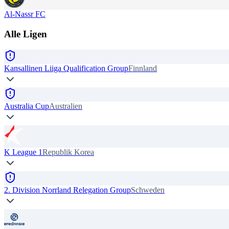
Al-Nassr FC
Alle Ligen
Kansallinen Liiga Qualification Group
Finnland
Australia Cup
Australien
K League 1
Republik Korea
2. Division Norrland Relegation Group
Schweden