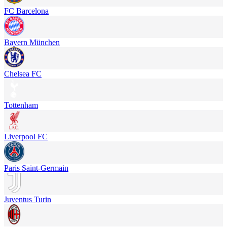
FC Barcelona
Bayern München
Chelsea FC
Tottenham
Liverpool FC
Paris Saint-Germain
Juventus Turin