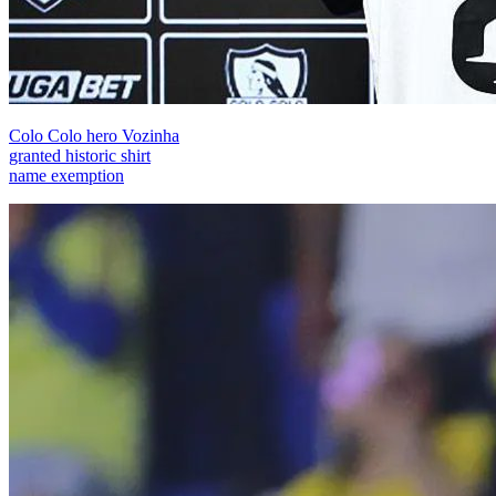
Colo Colo hero Vozinha
granted historic shirt
name exemption