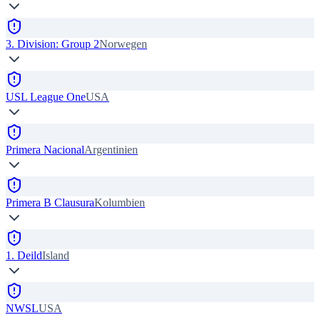
3. Division: Group 2
Norwegen
USL League One
USA
Primera Nacional
Argentinien
Primera B Clausura
Kolumbien
1. Deild
Island
NWSL
USA