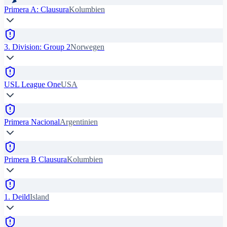
Primera A: Clausura
Kolumbien
3. Division: Group 2
Norwegen
USL League One
USA
Primera Nacional
Argentinien
Primera B Clausura
Kolumbien
1. Deild
Island