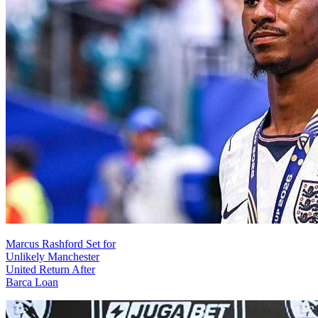
Marcus Rashford Set for
Unlikely Manchester
United Return After
Barca Loan