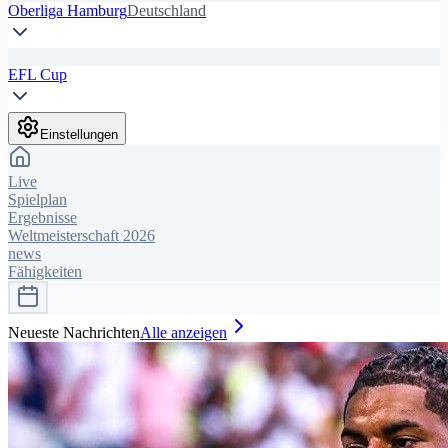
Oberliga Hamburg
Deutschland
EFL Cup
Einstellungen
Live
Spielplan
Ergebnisse
Weltmeisterschaft 2026
news
Fähigkeiten
Neueste Nachrichten
Alle anzeigen