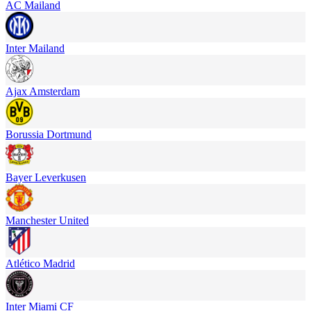
AC Mailand
Inter Mailand
Ajax Amsterdam
Borussia Dortmund
Bayer Leverkusen
Manchester United
Atlético Madrid
Inter Miami CF