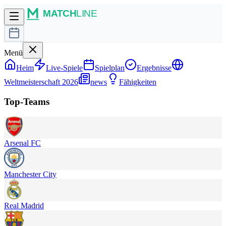
Menü
Heim
Live-Spiele
Spielplan
Ergebnisse
Weltmeisterschaft 2026
news
Fähigkeiten
Top-Teams
Arsenal FC
Manchester City
Real Madrid