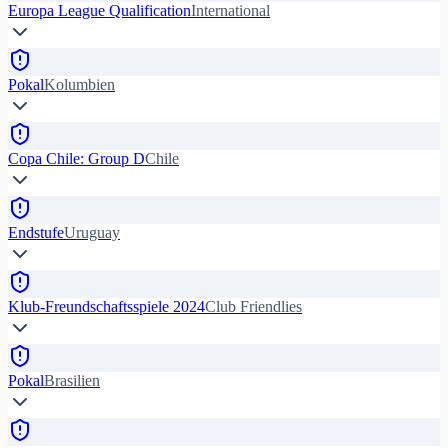
Europa League Qualification
International
Pokal
Kolumbien
Copa Chile: Group D
Chile
Endstufe
Uruguay
Klub-Freundschaftsspiele 2024
Club Friendlies
Pokal
Brasilien